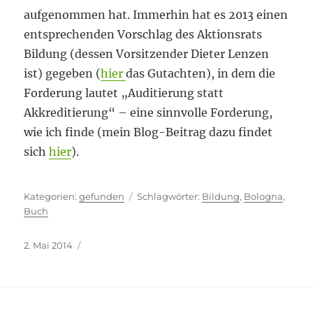
aufgenommen hat. Immerhin hat es 2013 einen
entsprechenden Vorschlag des Aktionsrats
Bildung (dessen Vorsitzender Dieter Lenzen
ist) gegeben (
hier
das Gutachten), in dem die
Forderung lautet „Auditierung statt
Akkreditierung“ – eine sinnvolle Forderung,
wie ich finde (mein Blog-Beitrag dazu findet
sich
hier
).
Kategorien
Schlagwörter
gefunden
Bildung
,
Bologna
,
Buch
Veröffentlicht
2. Mai 2014
am