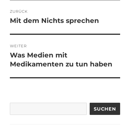
Beitragsnavigation
ZURÜCK
Mit dem Nichts sprechen
Vorheriger
Beitrag:
WEITER
Was Medien mit
Nächster
Beitrag:
Medikamenten zu tun haben
SUCHEN