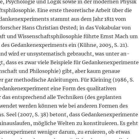
e, Psychologie und Logik sowie in der modernen Physik
sphilosophie. Eine erste theoretische Arbeit über die
dankenexperiments stammt aus dem Jahr 1811 vom
forscher Hans Christian Ørsted; in das Vokabular von
ft und Wissenschaftsphilosophie führte Ernst Mach um
f des Gedankenexperiments ein (Kühne, 2005, S. 21).
nd wird er unsystematisch gebraucht, was unter an-
t, dass es zwar viele Beispiele für Gedankenexperimente
nschaft und Philosophie) gibt, aber kaum genaue
r gar methodische Anleitungen. Für Kleining (1986, S.
 Gedankenexperiment eine Form des qualitativen
r das entsprechend alle Techniken (des geplanten
rwendet werden können wie bei anderen Formen des
s. Seel (2007, S. 38) betont, dass Gedankenexperimente
 hinauslaufen, mögliche Welten zu konstituieren. Es geht
enexperiment weniger darum, zu eruieren, ob etwas