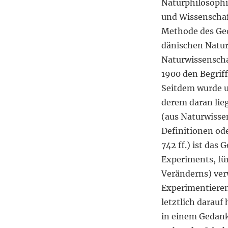
Naturphilosophi
und Wissenschaft
Methode des Ge
dänischen Natur
Naturwissenscha
1900 den Begrif
Seitdem wurde u
derem daran lieg
(aus Naturwisse
Definitionen ode
742 ff.) ist das
Experiments, fü
Veränderns) ve
Experimentieren
letztlich darauf
in einem Gedank