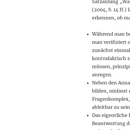
Satzanfang „Was
(2004, S. 14 ff.)
erkennen, ob ma
Während man be
man verifiziert 
zunächst einmal
kontrafaktisch s
müssen, prinzipi
anregen.
Neben den Anna
bilden, umfasst
Fragenkomplex, 
ableitbar zu sein
Das eigentliche
Beantwortung de