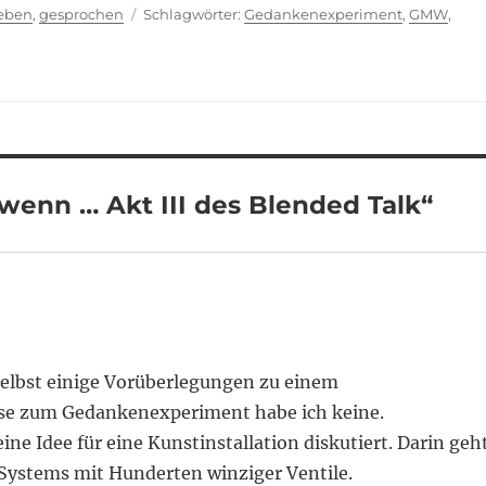
ien
Schlagwörter
ieben
,
gesprochen
Gedankenexperiment
,
GMW
,
enn … Akt III des Blended Talk“
I selbst einige Vorüberlegungen zu einem
se zum Gedankenexperiment habe ich keine.
ne Idee für eine Kunstinstallation diskutiert. Darin geh
Systems mit Hunderten winziger Ventile.