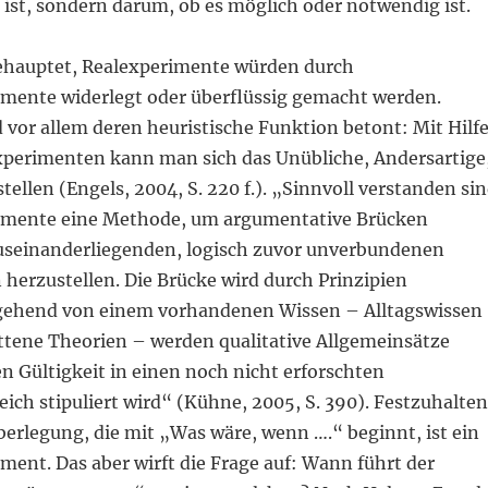
 ist, sondern darum, ob es möglich oder notwendig ist.
hauptet, Realexperimente würden durch
ente widerlegt oder überflüssig gemacht werden.
 vor allem deren heuristische Funktion betont: Mit Hilf
erimenten kann man sich das Unübliche, Andersartige
tellen (Engels, 2004, S. 220 f.). „Sinnvoll verstanden si
mente eine Methode, um argumentative Brücken
useinanderliegenden, logisch zuvor unverbundenen
herzustellen. Die Brücke wird durch Prinzipien
sgehend von einem vorhandenen Wissen – Alltagswissen
ittene Theorien – werden qualitative Allgemeinsätze
en Gültigkeit in einen noch nicht erforschten
ch stipuliert wird“ (Kühne, 2005, S. 390). Festzuhalten
Überlegung, die mit „Was wäre, wenn ….“ beginnt, ist ein
ent. Das aber wirft die Frage auf: Wann führt der