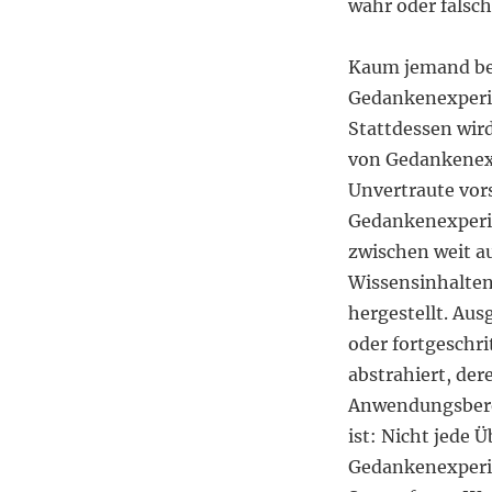
wahr oder falsch
Kaum jemand be
Gedankenexperim
Stattdessen wird
von Gedankenexp
Unvertraute vors
Gedankenexperi
zwischen weit a
Wissensinhalten 
hergestellt. Au
oder fortgeschr
abstrahiert, der
Anwendungsberei
ist: Nicht jede 
Gedankenexperim