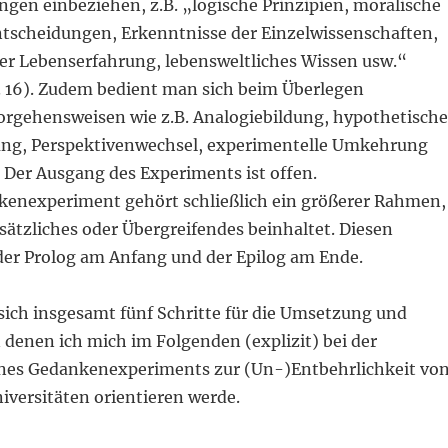
gen einbeziehen, z.B. „logische Prinzipien, moralische
scheidungen, Erkenntnisse der Einzelwissenschaften,
der Lebenserfahrung, lebensweltliches Wissen usw.“
S. 16). Zudem bedient man sich beim Überlegen
orgehensweisen wie z.B. Analogiebildung, hypothetische
ng, Perspektivenwechsel, experimentelle Umkehrung
 Der Ausgang des Experiments ist offen.
enexperiment gehört schließlich ein größerer Rahmen,
ätzliches oder Übergreifendes beinhaltet. Diesen
er Prolog am Anfang und der Epilog am Ende.
sich insgesamt fünf Schritte für die Umsetzung und
 denen ich mich im Folgenden (explizit) bei der
nes Gedankenexperiments zur (Un-)Entbehrlichkeit vo
iversitäten orientieren werde.