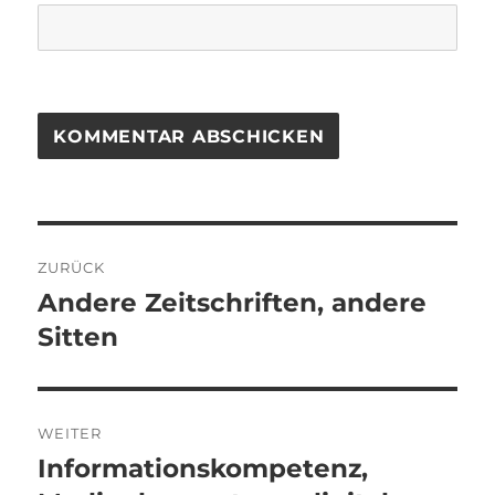
Beitragsnavigation
ZURÜCK
Andere Zeitschriften, andere
Vorheriger
Beitrag:
Sitten
WEITER
Informationskompetenz,
Nächster