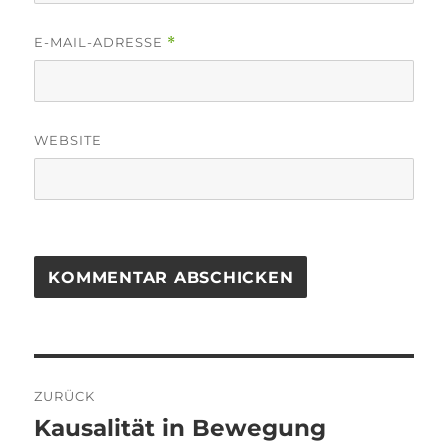
E-MAIL-ADRESSE
*
WEBSITE
Beitragsnavigation
ZURÜCK
Kausalität in Bewegung
Vorheriger