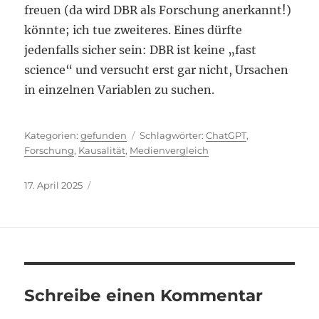
freuen (da wird DBR als Forschung anerkannt!)
könnte; ich tue zweiteres. Eines dürfte
jedenfalls sicher sein: DBR ist keine „fast
science“ und versucht erst gar nicht, Ursachen
in einzelnen Variablen zu suchen.
Kategorien
Schlagwörter
gefunden
ChatGPT
,
Forschung
,
Kausalität
,
Medienvergleich
Veröffentlicht
17. April 2025
am
Schreibe einen Kommentar