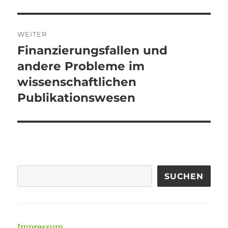
Beitrag:
WEITER
Finanzierungsfallen und
Nächster
Beitrag:
andere Probleme im
wissenschaftlichen
Publikationswesen
SUCHEN
Impressum