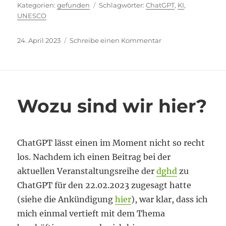
Kategorien
Schlagwörter
gefunden
ChatGPT
,
KI
,
UNESCO
Veröffentlicht
zu
24. April 2023
Schreibe einen Kommentar
am
Kein
schlechter
Ratschlag
Wozu sind wir hier?
ChatGPT lässt einen im Moment nicht so recht
los. Nachdem ich einen Beitrag bei der
aktuellen Veranstaltungsreihe der
dghd
zu
ChatGPT für den 22.02.2023 zugesagt hatte
(siehe die Ankündigung
hier
), war klar, dass ich
mich einmal vertieft mit dem Thema