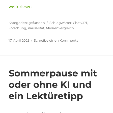
„Wiederholungsfehler?“
weiterlesen
Kategorien
Schlagwörter
gefunden
ChatGPT
,
Forschung
,
Kausalität
,
Medienvergleich
Veröffentlicht
zu
17. April 2025
Schreibe einen Kommentar
am
Wiederholungsfehle
Sommerpause mit
oder ohne KI und
ein Lektüretipp