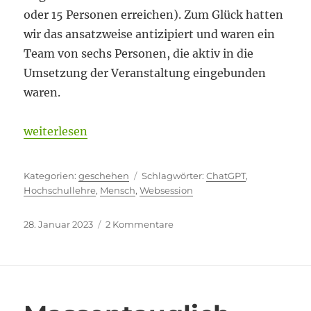
oder 15 Personen erreichen). Zum Glück hatten
wir das ansatzweise antizipiert und waren ein
Team von sechs Personen, die aktiv in die
Umsetzung der Veranstaltung eingebunden
waren.
„Gestalten oder reagieren?“
weiterlesen
Kategorien
Schlagwörter
geschehen
ChatGPT
,
Hochschullehre
,
Mensch
,
Websession
Veröffentlicht
zu
28. Januar 2023
2 Kommentare
am
Gestalten
oder
reagieren?