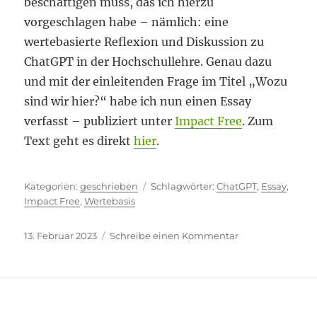
beschäftigen muss, das ich hierzu
vorgeschlagen habe – nämlich: eine
wertebasierte Reflexion und Diskussion zu
ChatGPT in der Hochschullehre. Genau dazu
und mit der einleitenden Frage im Titel „Wozu
sind wir hier?“ habe ich nun einen Essay
verfasst – publiziert unter
Impact Free
. Zum
Text geht es direkt
hier
.
Kategorien
Schlagwörter
geschrieben
ChatGPT
,
Essay
,
Impact Free
,
Wertebasis
Veröffentlicht
zu
13. Februar 2023
Schreibe einen Kommentar
am
Wozu
sind
wir
hier?