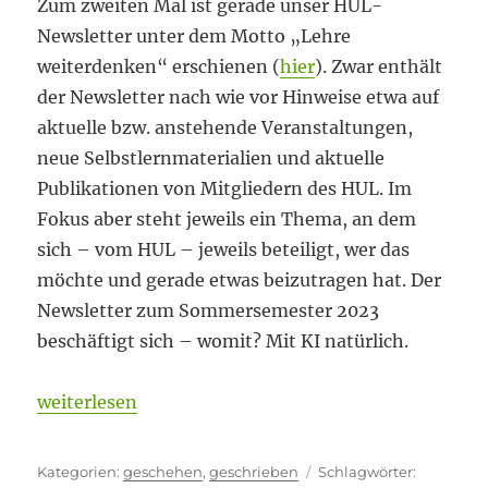
Zum zweiten Mal ist gerade unser HUL-
Newsletter unter dem Motto „Lehre
weiterdenken“ erschienen (
hier
). Zwar enthält
der Newsletter nach wie vor Hinweise etwa auf
aktuelle bzw. anstehende Veranstaltungen,
neue Selbstlernmaterialien und aktuelle
Publikationen von Mitgliedern des HUL. Im
Fokus aber steht jeweils ein Thema, an dem
sich – vom HUL – jeweils beteiligt, wer das
möchte und gerade etwas beizutragen hat. Der
Newsletter zum Sommersemester 2023
beschäftigt sich – womit? Mit KI natürlich.
„Sommerpause mit oder ohne KI und ein Lektüreti
weiterlesen
Kategorien
Schlagwör
geschehen
,
geschrieben