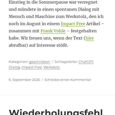
Einstieg in die Sommerpause war verregnet
und mündete in einen spontanen Dialog mit
Mensch und Maschine zum Werkstolz, den ich
noch im August in einem
Impact Free
Artikel –
zusammen mit
Frank Vohle
– festgehalten
habe. Wir freuen uns, wenn der Text (
hier
abrufbar) auf Interesse stößt.
Kategorien
Schlagwörter
geschrieben
ChatGPT
,
Dialog
,
Impact Free
,
Werkstolz
Veröffentlicht
zu
6. September 2025
Schreibe einen Kommentar
am
Werkstolz!?
Wiederholungsfehl