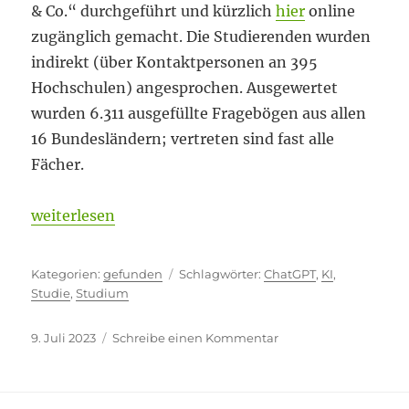
& Co.“ durchgeführt und kürzlich
hier
online
zugänglich gemacht. Die Studierenden wurden
indirekt (über Kontaktpersonen an 395
Hochschulen) angesprochen. Ausgewertet
wurden 6.311 ausgefüllte Fragebögen aus allen
16 Bundesländern; vertreten sind fast alle
Fächer.
„Hauptsache, der KI-generierte Output stimmt“
weiterlesen
Kategorien
Schlagwörter
gefunden
ChatGPT
,
KI
,
Studie
,
Studium
Veröffentlicht
zu
9. Juli 2023
Schreibe einen Kommentar
am
Hauptsache,
der
KI-