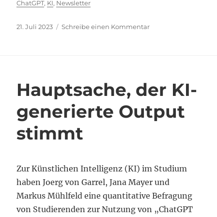
ChatGPT
,
KI
,
Newsletter
Veröffentlicht
zu
21. Juli 2023
Schreibe einen Kommentar
am
Sommerpause
mit
oder
ohne
KI
Hauptsache, der KI-
und
ein
generierte Output
Lektüretipp
stimmt
Zur Künstlichen Intelligenz (KI) im Studium
haben Joerg von Garrel, Jana Mayer und
Markus Mühlfeld eine quantitative Befragung
von Studierenden zur Nutzung von „ChatGPT