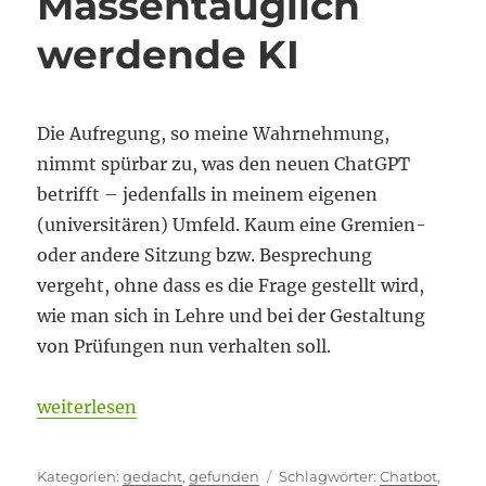
Massentauglich
werdende KI
Die Aufregung, so meine Wahrnehmung,
nimmt spürbar zu, was den neuen ChatGPT
betrifft – jedenfalls in meinem eigenen
(universitären) Umfeld. Kaum eine Gremien-
oder andere Sitzung bzw. Besprechung
vergeht, ohne dass es die Frage gestellt wird,
wie man sich in Lehre und bei der Gestaltung
von Prüfungen nun verhalten soll.
„Massentauglich werdende KI“
weiterlesen
Kategorien
Schlagwörter
gedacht
,
gefunden
Chatbot
,