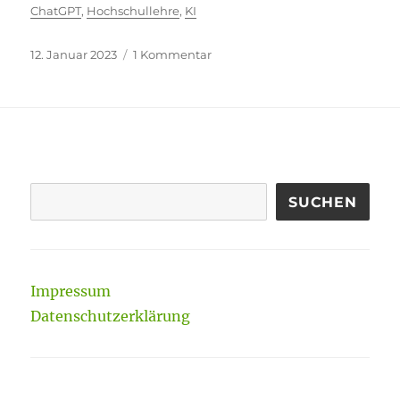
ChatGPT
,
Hochschullehre
,
KI
Veröffentlicht
zu
12. Januar 2023
1 Kommentar
am
Massentauglich
werdende
KI
SUCHEN
Impressum
Datenschutzerklärung