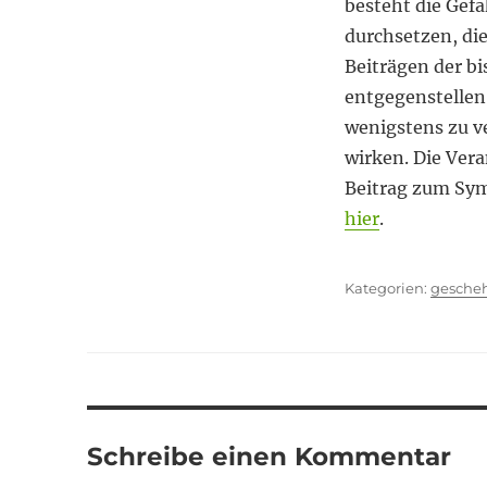
besteht die Gefa
durchsetzen, die
Beiträgen der bi
entgegenstellen.
wenigstens zu v
wirken. Die Vera
Beitrag zum Sym
hier
.
Kategor
gesche
Schreibe einen Kommentar