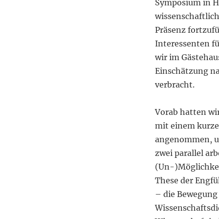
Symposium in Ha
wissenschaftlich
Präsenz fortzuf
Interessenten fü
wir im Gästehau
Einschätzung n
verbracht.
Vorab hatten wi
mit einem kurze
angenommen, und
zwei parallel a
(Un-)Möglichkeit
These der Engfü
– die Bewegung 
Wissenschaftsdi