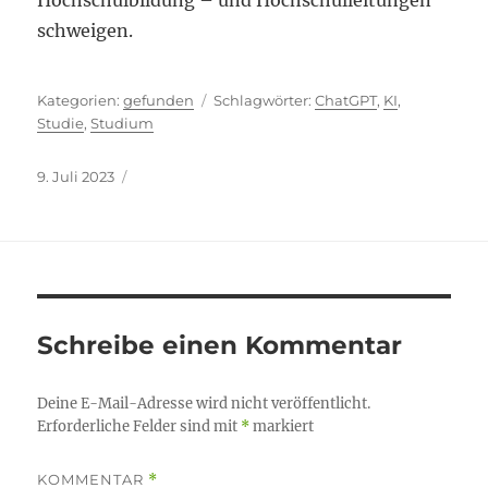
Hochschulbildung – und Hochschulleitungen
schweigen.
Kategorien
Schlagwörter
gefunden
ChatGPT
,
KI
,
Studie
,
Studium
Veröffentlicht
9. Juli 2023
am
Schreibe einen Kommentar
Deine E-Mail-Adresse wird nicht veröffentlicht.
Erforderliche Felder sind mit
*
markiert
KOMMENTAR
*