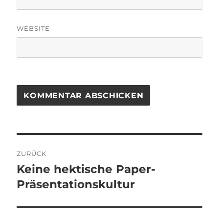
WEBSITE
Beitragsnavigation
ZURÜCK
Keine hektische Paper-
Vorheriger
Beitrag:
Präsentationskultur