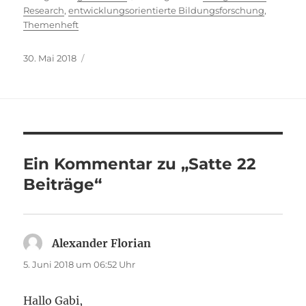
Research
,
entwicklungsorientierte Bildungsforschung
,
Themenheft
Veröffentlicht
30. Mai 2018
am
Ein Kommentar zu „Satte 22
Beiträge“
Alexander Florian
sagt:
5. Juni 2018 um 06:52 Uhr
Hallo Gabi,