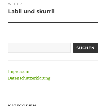
WEITER
Labil und skurril
Nächster
Beitrag:
SUCHEN
Impressum
Datenschutzerklärung
KATEGORIEN