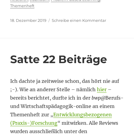
Themenheft
Veröffentlicht
zu
18. Dezember 2019
Schreibe einen Kommentar
am
Zwischen
den
Jahren
Satte 22 Beiträge
Ich dachte ja zeitweise schon, das hört nie auf
;-). Wie an anderer Stelle – nämlich
hier
–
bereits berichtet, durfte ich in der
bwp
@
Berufs-
und Wirtschaftspädagogik-online an einem
Themenheft zur „
Entwicklungsbezogenen
(Praxis-)Forschung
“ mitwirken. Alle Reviews
wurden ausschließlich unter den