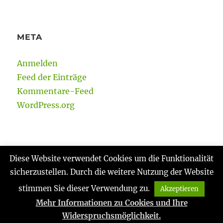
META
Anmelden
Feed der Einträge
Kommentare-Feed
WordPress.org
Diese Website verwendet Cookies um die Funktionalität
sicherzustellen. Durch die weitere Nutzung der Website
Gabi Reinmann
Datenschutzerklärung
Stolz
präsentiert von WordPress
stimmen Sie dieser Verwendung zu.
Akzeptieren
Mehr Informationen zu Cookies und Ihre
Widerspruchsmöglichkeit.