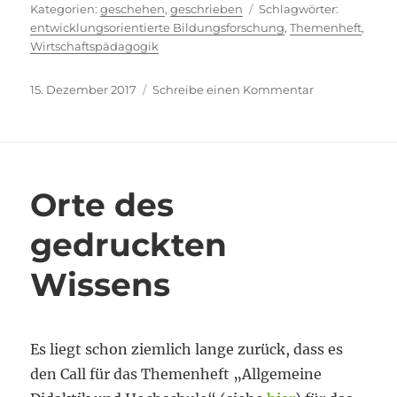
Kategorien
Schlagwör
geschehen
,
geschrieben
entwicklungsorientierte Bildungsforschung
,
Themenheft
,
Wirtschaftspädagogik
Veröffentlicht
zu
15. Dezember 2017
Schreibe einen Kommentar
am
Lohnende
Review-
Arbeit
Orte des
gedruckten
Wissens
Es liegt schon ziemlich lange zurück, dass es
den Call für das Themenheft „Allgemeine