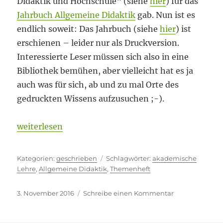
Didaktik und Hochschule“ (siehe
hier
) für das
Jahrbuch Allgemeine Didaktik
gab. Nun ist es
endlich soweit: Das Jahrbuch (siehe
hier
) ist
erschienen – leider nur als Druckversion.
Interessierte Leser müssen sich also in eine
Bibliothek bemühen, aber vielleicht hat es ja
auch was für sich, ab und zu mal Orte des
gedruckten Wissens aufzusuchen ;-).
„Orte des gedruckten Wissens“
weiterlesen
Kategorien
Schlagwörter
geschrieben
akademische
Lehre
,
Allgemeine Didaktik
,
Themenheft
Veröffentlicht
zu
3. November 2016
Schreibe einen Kommentar
am
Orte
des