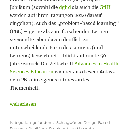
Jubiläum (sowohl die
dghd
als auch die
GfHf
werden auf ihren Tagungen 2020 darauf
eingehen). Auch das „problem-based learning“
(PBL) – gerne als zum forschenden Lernen
verwandte, aber davon deutlich zu
unterscheidende Form des Lernens (und
Lehrens) bezeichnet – blickt auf runde 50
Jahre zurück. Die Zeitschrift
Advances in Health
Sciences Education
widmet aus diesem Anlass
dem PBL ein eigenes interessantes
Themenheft.
„Zwischen den Jahren“
weiterlesen
Kategorien
Schlagwörter
gefunden
Design-Based
Research
,
Jubiläum
,
Problem-based Learning
,