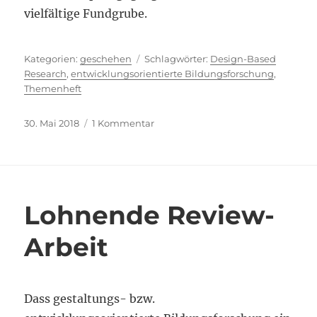
vielfältige Fundgrube.
Kategorien
Schlagwörter
geschehen
Design-Based
Research
,
entwicklungsorientierte Bildungsforschung
,
Themenheft
Veröffentlicht
zu
30. Mai 2018
1 Kommentar
am
Satte
22
Beiträge
Lohnende Review-
Arbeit
Dass gestaltungs- bzw.