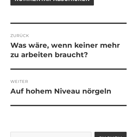
Beitragsnavigation
ZURÜCK
Was wäre, wenn keiner mehr
Vorheriger
Beitrag:
zu arbeiten braucht?
WEITER
Auf hohem Niveau nörgeln
Nächster
Beitrag: