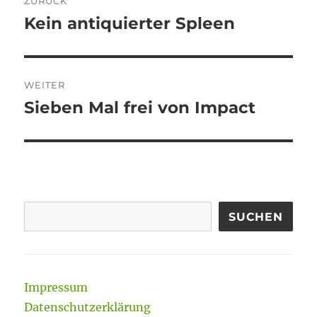
ZURÜCK
Kein antiquierter Spleen
Vorheriger
Beitrag:
WEITER
Sieben Mal frei von Impact
Nächster
Beitrag:
SUCHEN
Impressum
Datenschutzerklärung