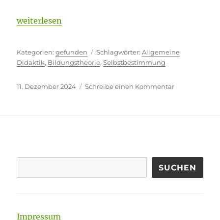
„Vom qualitätvollen zum erziehenden Unterricht?“
weiterlesen
Kategorien
Schlagwörter
gefunden
Allgemeine
Didaktik
,
Bildungstheorie
,
Selbstbestimmung
Veröffentlicht
zu
11. Dezember 2024
Schreibe einen Kommentar
am
Vom
qualitätvollen
zum
erziehenden
Unterricht?
SUCHEN
Impressum