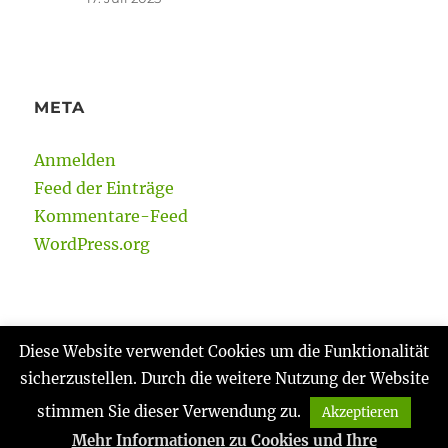
META
Anmelden
Feed der Einträge
Kommentare-Feed
WordPress.org
Diese Website verwendet Cookies um die Funktionalität
sicherzustellen. Durch die weitere Nutzung der Website
Gabi Reinmann
Datenschutzerklärung
Stolz
präsentiert von WordPress
stimmen Sie dieser Verwendung zu.
Akzeptieren
Mehr Informationen zu Cookies und Ihre