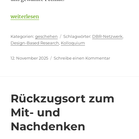
„Mit einfachen Mitteln“
weiterlesen
Kategorien
Schlagwörter
geschehen
DBR-Netzwerk
,
Design-Based Research
,
Kolloquium
Veröffentlicht
zu
12. November 2025
Schreibe einen Kommentar
am
Mit
einfachen
Mitteln
Rückzugsort zum
Mit- und
Nachdenken