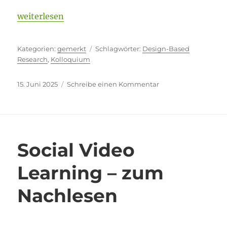
„Rückzugsort zum Mit- und Nachdenken“
weiterlesen
Kategorien
Schlagwörter
gemerkt
Design-Based
Research
,
Kolloquium
Veröffentlicht
zu
15. Juni 2025
Schreibe einen Kommentar
am
Rückzugsort
zum
Mit-
und
Nachdenken
Social Video
Learning – zum
Nachlesen