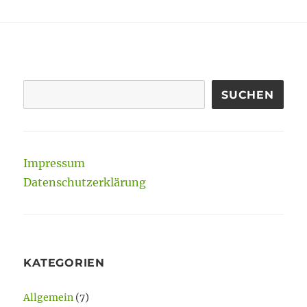
Meer
des
Abstrakten
eintauchen
SUCHEN
Impressum
Datenschutzerklärung
KATEGORIEN
Allgemein
(7)