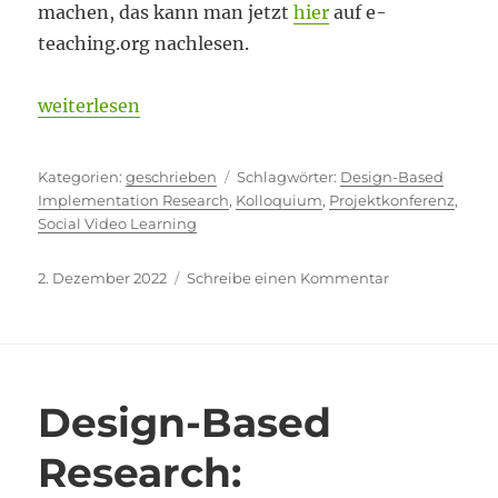
machen, das kann man jetzt
hier
auf e-
teaching.org nachlesen.
„Social Video Learning – zum Nachlesen“
weiterlesen
Kategorien
Schlagwörter
geschrieben
Design-Based
Implementation Research
,
Kolloquium
,
Projektkonferenz
,
Social Video Learning
Veröffentlicht
zu
2. Dezember 2022
Schreibe einen Kommentar
am
Social
Video
Learning
–
zum
Design-Based
Nachlesen
Research: