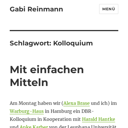
Gabi Reinmann
MENÜ
Schlagwort:
Kolloquium
Mit einfachen
Mitteln
Am Montag haben wir (
Alexa Brase
und ich) im
Warburg-Haus
in Hamburg ein DBR-
Kolloquium in Kooperation mit
Harald Hantke
und
Anke Karber
von der Leuphana Universität