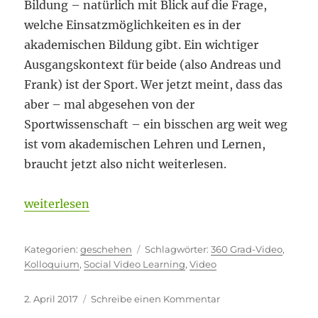
Bildung – natürlich mit Blick auf die Frage,
welche Einsatzmöglichkeiten es in der
akademischen Bildung gibt. Ein wichtiger
Ausgangskontext für beide (also Andreas und
Frank) ist der Sport. Wer jetzt meint, dass das
aber – mal abgesehen von der
Sportwissenschaft – ein bisschen arg weit weg
ist vom akademischen Lehren und Lernen,
braucht jetzt also nicht weiterlesen.
„Ins Meer des Abstrakten eintauchen“
weiterlesen
Kategorien
Schlagwörter
geschehen
360 Grad-Video
,
Kolloquium
,
Social Video Learning
,
Video
Veröffentlicht
zu
2. April 2017
Schreibe einen Kommentar
am
Ins