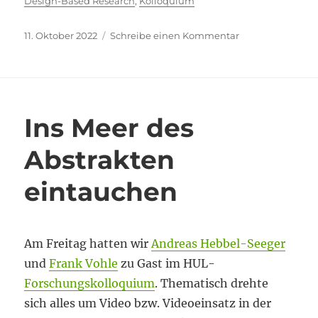
Design-Based Research
,
Kolloquium
Veröffentlicht
zu
11. Oktober 2022
Schreibe einen Kommentar
am
Design-
Based
Research:
Einreichungen
erwünscht!
Ins Meer des
Abstrakten
eintauchen
Am Freitag hatten wir
Andreas Hebbel-Seeger
und
Frank Vohle
zu Gast im HUL-
Forschungskolloquium
. Thematisch drehte
sich alles um Video bzw. Videoeinsatz in der