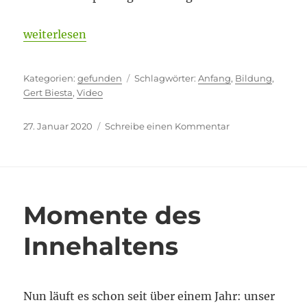
„The world is trying to teach you something“
weiterlesen
Kategorien
Schlagwörter
gefunden
Anfang
,
Bildung
,
Gert Biesta
,
Video
Veröffentlicht
zu
27. Januar 2020
Schreibe einen Kommentar
am
The
world
is
trying
to
Momente des
teach
you
Innehaltens
something
Nun läuft es schon seit über einem Jahr: unser