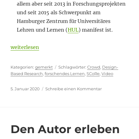
allem aber seit 2013 in Forschungsprojekten
und seit 2015 als Schwerpunkt am
Hamburger Zentrum für Universitäres
Lehren und Lernen (
HUL
) manifest ist.
„Momente des Innehaltens“
weiterlesen
Kategorien
Schlagwörter
gemerkt
Crowd
,
Design-
Based Research
,
forschendes Lernen
,
SCoRe
,
Video
Veröffentlicht
zu
5. Januar 2020
Schreibe einen Kommentar
am
Momente
des
Innehaltens
Den Autor erleben