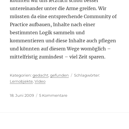
könnten wir uns letztlich schon besser
untereinander unter die Arme greifen. Wir
müssten da eine entsprechende Community of
Practice aufbauen, Inhalte nach einer
bestimmten Logik sammeln und
kommentieren und diese Inhalte auch pflegen
und könnten auf diesem Wege womöglich –
mittelfristig zumindest – viel Zeit sparen.
Kategorien
Schlagwörter
gedacht
,
gefunden
Lernobjekte
,
Video
Veröffentlicht
zu
18. Juni 2009
5 Kommentare
am
Keine
Vorzeige-
Community