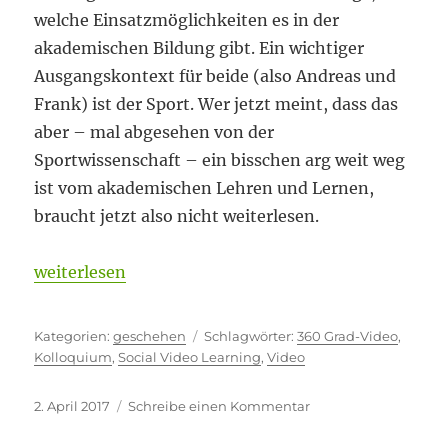
welche Einsatzmöglichkeiten es in der
akademischen Bildung gibt. Ein wichtiger
Ausgangskontext für beide (also Andreas und
Frank) ist der Sport. Wer jetzt meint, dass das
aber – mal abgesehen von der
Sportwissenschaft – ein bisschen arg weit weg
ist vom akademischen Lehren und Lernen,
braucht jetzt also nicht weiterlesen.
„Ins Meer des Abstrakten eintauchen“
weiterlesen
Kategorien
Schlagwörter
geschehen
360 Grad-Video
,
Kolloquium
,
Social Video Learning
,
Video
Veröffentlicht
zu
2. April 2017
Schreibe einen Kommentar
am
Ins
Meer