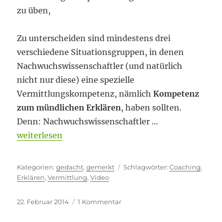
zu üben,
Zu unterscheiden sind mindestens drei
verschiedene Situationsgruppen, in denen
Nachwuchswissenschaftler (und natürlich
nicht nur diese) eine spezielle
Vermittlungskompetenz, nämlich
Kompetenz
zum mündlichen Erklären
, haben sollten.
Denn: Nachwuchswissenschaftler …
„Erklären können“
weiterlesen
Kategorien
Schlagwörter
gedacht
,
gemerkt
Coaching
,
Erklären
,
Vermittlung
,
Video
Veröffentlicht
zu
22. Februar 2014
1 Kommentar
am
Erklären