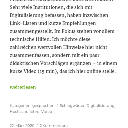
Sehr viele Institutionen, die sich mit
Digitalisierung befassen, haben inzwischen
Link-Listen und kurze Empfehlungen
zusammengestellt. Im Fokus stehen vor allem
technische Hilfen. Ich möchte diese
zahlreichen wertvollen Hinweise hier nicht
zusammenfassen, sondern mit ein paar
didaktischen Vorschlägen ergänzen – in einem
kurze Video (15 min), das ich hier online stelle.
„Digitalisierung – JETZT?!“
weiterlesen
Kategorien
Schlagwörter
gesprochen
Digitalisierung
,
Hochschullehre
,
Video
Veröffentlicht
zu
22. März 2020
2 Kommentare