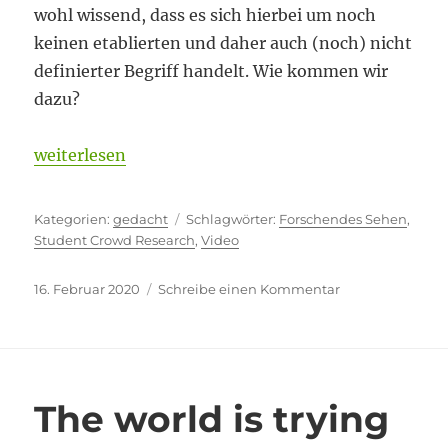
wohl wissend, dass es sich hierbei um noch
keinen etablierten und daher auch (noch) nicht
definierter Begriff handelt. Wie kommen wir
dazu?
„Sehend durch die Welt gehen“
weiterlesen
Kategorien
Schlagwörter
gedacht
Forschendes Sehen
,
Student Crowd Research
,
Video
Veröffentlicht
zu
16. Februar 2020
Schreibe einen Kommentar
am
Sehend
durch
die
Welt
gehen
The world is trying