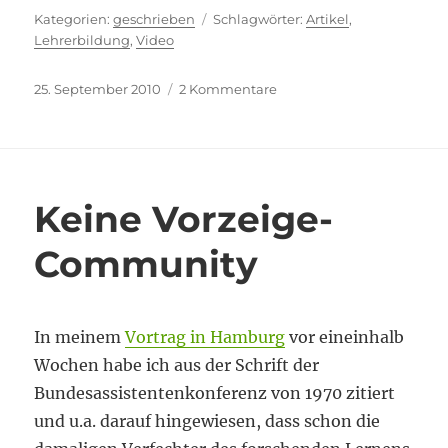
Kategorien
Schlagwörter
geschrieben
Artikel
,
Lehrerbildung
,
Video
Veröffentlicht
zu
25. September 2010
2 Kommentare
am
Vom
Auto
zum
Klassenzimmer
Keine Vorzeige-
Community
In meinem
Vortrag in Hamburg
vor eineinhalb
Wochen habe ich aus der Schrift der
Bundesassistentenkonferenz von 1970 zitiert
und u.a. darauf hingewiesen, dass schon die