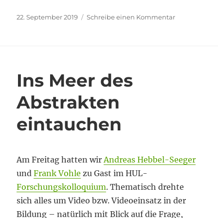
Veröffentlicht
zu
22. September 2019
Schreibe einen Kommentar
am
Den
Autor
erleben
Ins Meer des
Abstrakten
eintauchen
Am Freitag hatten wir
Andreas Hebbel-Seeger
und
Frank Vohle
zu Gast im HUL-
Forschungskolloquium
. Thematisch drehte
sich alles um Video bzw. Videoeinsatz in der
Bildung – natürlich mit Blick auf die Frage,