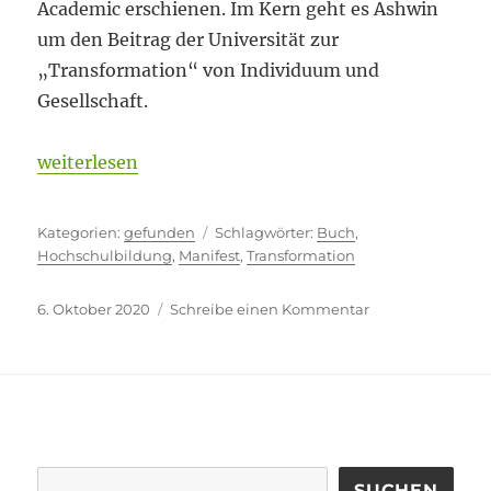
Academic erschienen. Im Kern geht es Ashwin
um den Beitrag der Universität zur
„Transformation“ von Individuum und
Gesellschaft.
„Ein Manifest“
weiterlesen
Kategorien
Schlagwörter
gefunden
Buch
,
Hochschulbildung
,
Manifest
,
Transformation
Veröffentlicht
zu
6. Oktober 2020
Schreibe einen Kommentar
am
Ein
Manifest
SUCHEN