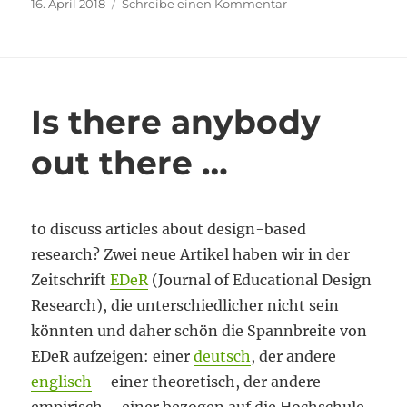
Veröffentlicht
zu
16. April 2018
Schreibe einen Kommentar
am
Es
wird!
Is there anybody
out there …
to discuss articles about design-based
research? Zwei neue Artikel haben wir in der
Zeitschrift
EDeR
(Journal of Educational Design
Research), die unterschiedlicher nicht sein
könnten und daher schön die Spannbreite von
EDeR aufzeigen: einer
deutsch
, der andere
englisch
– einer theoretisch, der andere