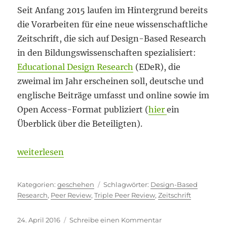
Seit Anfang 2015 laufen im Hintergrund bereits
die Vorarbeiten für eine neue wissenschaftliche
Zeitschrift, die sich auf Design-Based Research
in den Bildungswissenschaften spezialisiert:
Educational Design Research
(EDeR), die
zweimal im Jahr erscheinen soll, deutsche und
englische Beiträge umfasst und online sowie im
Open Access-Format publiziert (
hier
ein
Überblick über die Beteiligten).
„Bitte so, wie man es kennt“
weiterlesen
Kategorien
Schlagwörter
geschehen
Design-Based
Research
,
Peer Review
,
Triple Peer Review
,
Zeitschrift
Veröffentlicht
zu
24. April 2016
Schreibe einen Kommentar