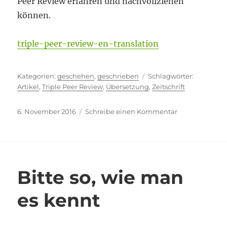
Peer Review erfahren und nachvollziehen
können.
triple-peer-review-en-translation
Kategorien
Schlagwör
geschehen
,
geschrieben
Artikel
,
Triple Peer Review
,
Übersetzung
,
Zeitschrift
Veröffentlicht
zu
6. November 2016
Schreibe einen Kommentar
am
Triple
Peer
Review
Bitte so, wie man
es kennt