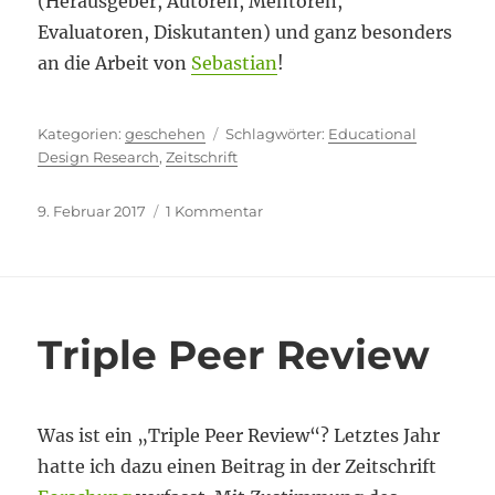
(Herausgeber, Autoren, Mentoren,
Evaluatoren, Diskutanten) und ganz besonders
an die Arbeit von
Sebastian
!
Kategorien
Schlagwörter
geschehen
Educational
Design Research
,
Zeitschrift
Veröffentlicht
zu
9. Februar 2017
1 Kommentar
am
Endlich!
Triple Peer Review
Was ist ein „Triple Peer Review“? Letztes Jahr
hatte ich dazu einen Beitrag in der Zeitschrift