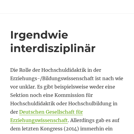
am
Bitte
so,
wie
man
es
Irgendwie
kennt
interdisziplinär
Die Rolle der Hochschuldidaktik in der
Erziehungs-/Bildungswissenschaft ist nach wie
vor unklar. Es gibt beispielsweise weder eine
Sektion noch eine Kommission für
Hochschuldidaktik oder Hochschulbildung in
der
Deutschen Gesellschaft für
Erziehungswissenschaft
. Allerdings gab es auf
dem letzten Kongress (2014) immerhin ein