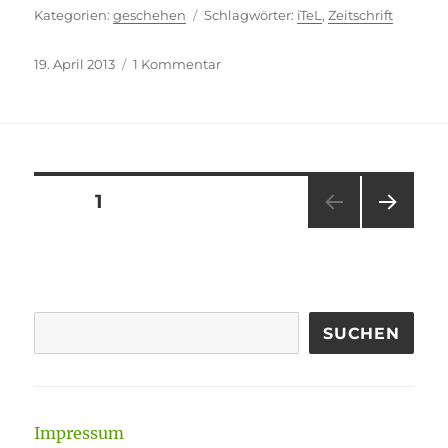
Kategorien
Schlagwörter
geschehen
iTeL
,
Zeitschrift
Veröffentlicht
zu
19. April 2013
1 Kommentar
am
Man
muss
auch
dran
glauben
Seitennummerierung
SEITE
1
NÄC
der
HSTE
SEIT
Beiträge
E
SUCHEN
Impressum