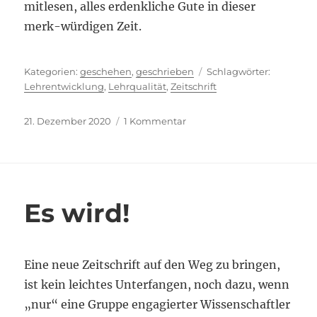
mitlesen, alles erdenkliche Gute in dieser
merk-würdigen Zeit.
Kategorien
Schlagwör
geschehen
,
geschrieben
Lehrentwicklung
,
Lehrqualität
,
Zeitschrift
Veröffentlicht
zu
21. Dezember 2020
1 Kommentar
am
Merk-
würdige
Zeit
Es wird!
Eine neue Zeitschrift auf den Weg zu bringen,
ist kein leichtes Unterfangen, noch dazu, wenn
„nur“ eine Gruppe engagierter Wissenschaftler