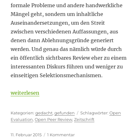
formale Probleme und andere handwerkliche
Mängel geht, sondern um inhaltliche
Auseinandersetzungen, um den Streit
zwischen verschiedenen Auffassungen, aus
denen dann Ablehnungsgründe generiert
werden. Und genau das nämlich würde durch
ein öffentlich sichtbares Review eher zu einem
interessanten Diskurs führen und weniger zu
einseitigen Selektionsmechanismen.
„Was ist aufwändiger als Zählen? Lesen!“
weiterlesen
Kategorien
Schlagwörter
gedacht
,
gefunden
Open
Evaluation
,
Open Peer Review
,
Zeitschrift
Veröffentlicht
zu
11. Februar 2015
1 Kommentar