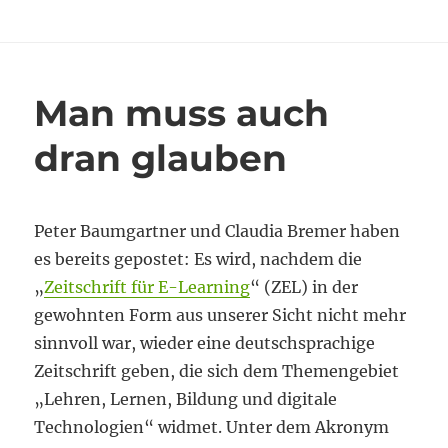
am
Was
ist
aufwändiger
als
Zählen?
Man muss auch
Lesen!
dran glauben
Peter Baumgartner und Claudia Bremer haben
es bereits gepostet: Es wird, nachdem die
„
Zeitschrift für E-Learning
“ (ZEL) in der
gewohnten Form aus unserer Sicht nicht mehr
sinnvoll war, wieder eine deutschsprachige
Zeitschrift geben, die sich dem Themengebiet
„Lehren, Lernen, Bildung und digitale
Technologien“ widmet. Unter dem Akronym