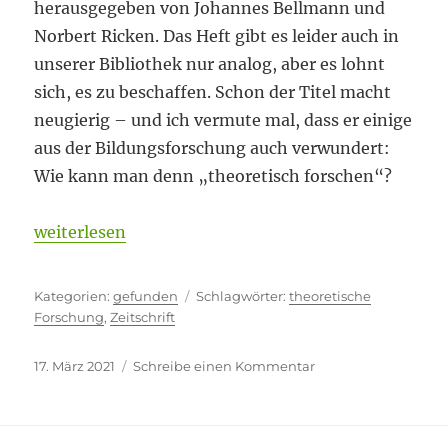
herausgegeben von Johannes Bellmann und
Norbert Ricken. Das Heft gibt es leider auch in
unserer Bibliothek nur analog, aber es lohnt
sich, es zu beschaffen. Schon der Titel macht
neugierig – und ich vermute mal, dass er einige
aus der Bildungsforschung auch verwundert:
Wie kann man denn „theoretisch forschen“?
„Das Neue finden“
weiterlesen
Kategorien
Schlagwörter
gefunden
theoretische
Forschung
,
Zeitschrift
Veröffentlicht
zu
17. März 2021
Schreibe einen Kommentar
am
Das
Neue
finden