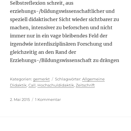
Selbstreflexion schreit, aus
erziehungs-/bildungswissenschaftlicher und
speziell didaktischer Sicht wieder sichtbarer zu
machen, intensiver zu beforschen und nicht
immer nur in ein vage bleibendes Feld der
irgendwie interdisziplinären Forschung und
gleichzeitig an den Rand der
Erziehungs-/Bildungswissenschaft zu drängen
Kategorien
Schlagwörter
gemerkt
Allgemeine
Didaktik
,
Call
,
Hochschuldidaktik
,
Zeitschrift
Veröffentlicht
zu
2. Mai 2015
1 Kommentar
am
Irgendwie
interdisziplinär