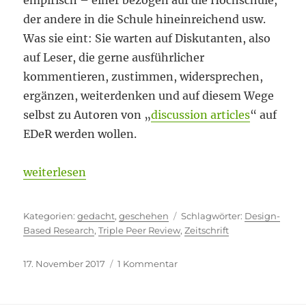
empirisch – einer bezogen auf die Hochschule,
der andere in die Schule hineinreichend usw.
Was sie eint: Sie warten auf Diskutanten, also
auf Leser, die gerne ausführlicher
kommentieren, zustimmen, widersprechen,
ergänzen, weiterdenken und auf diesem Wege
selbst zu Autoren von „
discussion articles
“ auf
EDeR werden wollen.
„Is there anybody out there …“
weiterlesen
Kategorien
Schlagwörter
gedacht
,
geschehen
Design-
Based Research
,
Triple Peer Review
,
Zeitschrift
Veröffentlicht
zu
17. November 2017
1 Kommentar
am
Is
there