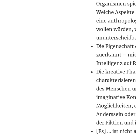
Organismen spie
Welche Aspekte 
eine anthropolo
wollen würden, 
ununterscheidba
Die Eigenschaft 
zuerkannt – mit
Intelligenz auf 
Die kreative Pha
charakterisieren
des Menschen unt
imaginative Komp
Möglichkeiten, d
Anderssein oder
der Fiktion und i
[Es] … ist nich