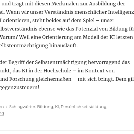
nd trägt mit diesen Merkmalen zur Ausbildung der
ei. Wenn wir unser Verständnis menschlicher Intelligenz
 orientieren, steht beides auf dem Spiel – unser
lbstverständnis ebenso wie das Potenzial von Bildung fü
arum? Weil eine Orientierung am Modell der KI letzten
Selbstentmächtigung hinausläuft.
 der Begriff der Selbstentmächtigung hervorragend das
unkt, das KI in der Hochschule – im Kontext von
und Forschung gleichermaßen – mit sich bringt. Dem gil
 gegenzusteuern!
ien
Schlagwörter
en
Bildung
,
KI
,
Persönlichkeitsbildung
,
ng