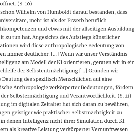
ffnet. (S. 10)
 schon Wilhelm von Humboldt darauf bestanden, dass
niversitäre, mehr ist als der Erwerb beruflich
chkompetenzen und etwas mit der allseitigen Ausbildun
it zu tun hat. Angesichts des Aufstiegs künstlicher
lationen wird diese anthropologische Bedeutung von
en immer deutlicher. […] Wenn wir unser Verständnis
elligenz am Modell der KI orientieren, geraten wir in ei
schleife der Selbstentmächtigung […] Gründen wir
 Deutung des spezifisch Menschlichen auf eine
tische Anthropologie verkörperter Bedeutungen, fördern
der Selbstermächtigung und Verantwortlichkeit. (S. 11)
dung im digitalen Zeitalter hat sich daran zu bewähren,
ngen geistiger wie praktischer Selbstmächtigkeit zu
in denen Intelligenz nicht ihrer Simulation durch KI
dern als kreative Leistung verkörperter Vernunftwesen