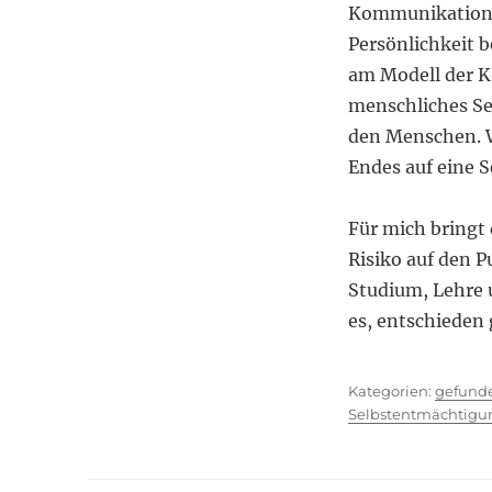
Kommunikation u
Persönlichkeit b
am Modell der KI
menschliches Se
den Menschen. W
Endes auf eine 
Für mich bringt
Risiko auf den P
Studium, Lehre 
es, entschieden
Kategor
gefund
Selbstentmächtigu