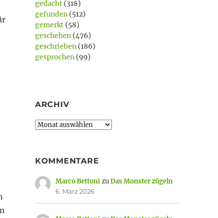
gedacht
(318)
gefunden
(512)
ür
gemerkt
(58)
geschehen
(476)
geschrieben
(186)
gesprochen
(99)
ARCHIV
Archiv
KOMMENTARE
Marco Bettoni
zu
Das Monster zügeln
6. März 2026
n
en