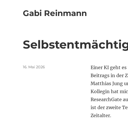
Gabi Reinmann
Selbstentmächti
Veröffentlicht
16. Mai 2026
Einer KI geht es 
am
Beitrags in der 
Matthias Jung u
Kollegin hat mi
ResearchGate auc
ist der zweite T
Zeitalter.