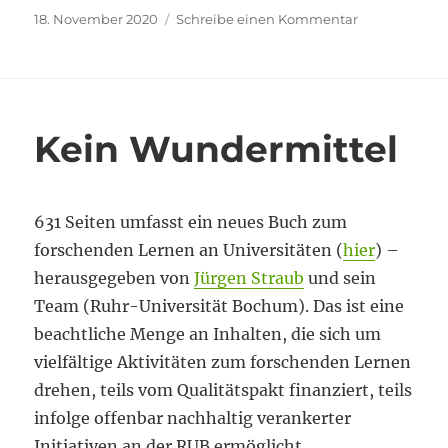
Veröffentlicht
zu
18. November 2020
Schreibe einen Kommentar
am
Forschendes
Lernen
–
online
Kein Wundermittel
631 Seiten umfasst ein neues Buch zum
forschenden Lernen an Universitäten (
hier
) –
herausgegeben von
Jürgen Straub
und sein
Team (Ruhr-Universität Bochum). Das ist eine
beachtliche Menge an Inhalten, die sich um
vielfältige Aktivitäten zum forschenden Lernen
drehen, teils vom Qualitätspakt finanziert, teils
infolge offenbar nachhaltig verankerter
Initiativen an der RUB ermöglicht.