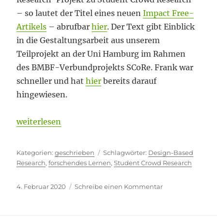
– so lautet der Titel eines neuen
Impact Free-
Artikels
– abrufbar
hier
. Der Text gibt Einblick
in die Gestaltungsarbeit aus unserem
Teilprojekt an der Uni Hamburg im Rahmen
des BMBF-Verbundprojekts SCoRe. Frank war
schneller und hat
hier
bereits darauf
hingewiesen.
„Teil des Ganzen“
weiterlesen
Kategorien
Schlagwörter
geschrieben
Design-Based
Research
,
forschendes Lernen
,
Student Crowd Research
Veröffentlicht
zu
4. Februar 2020
Schreibe einen Kommentar
am
Teil
des
Ganzen