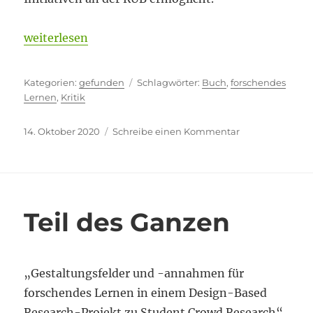
„Kein Wundermittel“
weiterlesen
Kategorien
Schlagwörter
gefunden
Buch
,
forschendes
Lernen
,
Kritik
Veröffentlicht
zu
14. Oktober 2020
Schreibe einen Kommentar
am
Kein
Wundermittel
Teil des Ganzen
„Gestaltungsfelder und -annahmen für
forschendes Lernen in einem Design-Based
Research-Projekt zu Student Crowd Research“