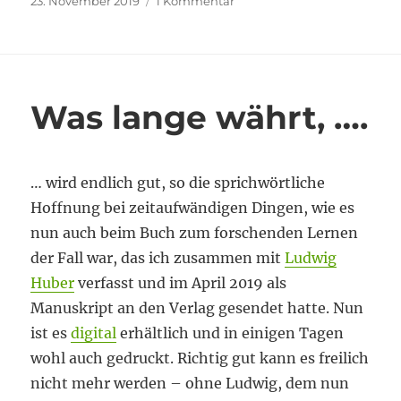
Veröffentlicht
zu
23. November 2019
1 Kommentar
am
Auf
sich
wirken
lassen
Was lange währt, ….
… wird endlich gut, so die sprichwörtliche
Hoffnung bei zeitaufwändigen Dingen, wie es
nun auch beim Buch zum forschenden Lernen
der Fall war, das ich zusammen mit
Ludwig
Huber
verfasst und im April 2019 als
Manuskript an den Verlag gesendet hatte. Nun
ist es
digital
erhältlich und in einigen Tagen
wohl auch gedruckt. Richtig gut kann es freilich
nicht mehr werden – ohne Ludwig, dem nun