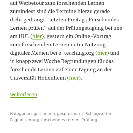
auf Werbetour zum forschenden Lernen –
zumindest sind die Termine hierzu gerade
dicht gedrängt: Letzten Freitag „Forschendes
Lernen prüfen“ auf der Prüfungstagung bei uns
am HUL (
hier
), gestern ein Online-Vortrag
zum forschenden Lernen unter Nutzung
digitaler Medien bei e-teaching.org (
hier
) und
in knapp zwei Woche Begründungen für das
forschende Lernen auf einer Tagung an der
Universität Hohenheim (
hier
).
„Wie auf Werbetour“
weiterlesen
Kategorien
Schlagwör
geschehen
,
gesprochen
Digitalisierung
,
forschendes Lernen
,
Prüfung