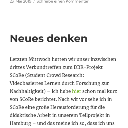
Veröffentlicht
zu
23. Mai 2019
Schreibe einen Kommentar
am
Wie
auf
Werbetour
Neues denken
Letzten Mittwoch hatten wir unser inzwischen
drittes Verbundtreffen zum DBR-Projekt
SCoRe (Student Crowd Research:
Videobasiertes Lernen durch Forschung zur
Nachhaltigkeit) – ich habe
hier
schon mal kurz
von SCoRe berichtet. Nach wir vor sehe ich in
SCoRe eine große Herausforderung für die
didaktische Arbeit in unserem Teilprojekt in
Hamburg – und das meine ich so, dass ich uns