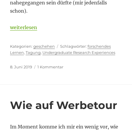
nahegegangen sein dürfte (mir jedenfalls
schon).
„Nahegegangen“
weiterlesen
Kategorien
Schlagwörter
geschehen
forschendes
Lernen
,
Tagung
,
Undergraduate Research Experiences
Veröffentlicht
zu
8. Juni 2019
1 Kommentar
am
Nahegegangen
Wie auf Werbetour
Im Moment komme ich mir ein wenig vor, wie