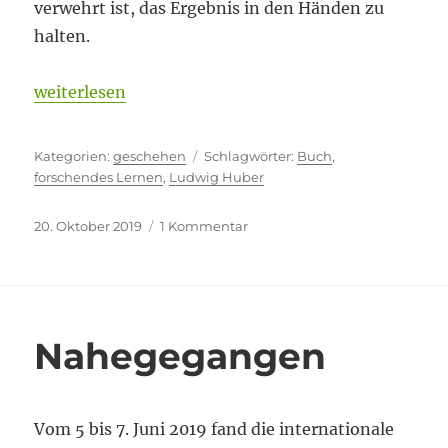
verwehrt ist, das Ergebnis in den Händen zu
halten.
„Was lange währt, ….“
weiterlesen
Kategorien
Schlagwörter
geschehen
Buch
,
forschendes Lernen
,
Ludwig Huber
Veröffentlicht
zu
20. Oktober 2019
1 Kommentar
am
Was
lange
währt,
….
Nahegegangen
Vom 5 bis 7. Juni 2019 fand die internationale