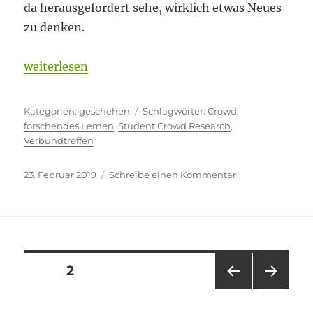
da herausgefordert sehe, wirklich etwas Neues
zu denken.
„Neues denken“
weiterlesen
Kategorien
Schlagwörter
geschehen
Crowd
,
forschendes Lernen
,
Student Crowd Research
,
Verbundtreffen
Veröffentlicht
zu
23. Februar 2019
Schreibe einen Kommentar
am
Neues
denken
Seitennummerierung
SEITE
2
VOR
NÄC
der
HERI
HSTE