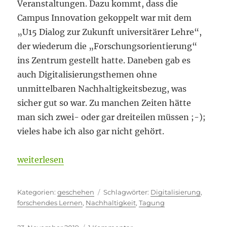
Veranstaltungen. Dazu kommt, dass die
Campus Innovation gekoppelt war mit dem
„U15 Dialog zur Zukunft universitärer Lehre“,
der wiederum die „Forschungsorientierung“
ins Zentrum gestellt hatte. Daneben gab es
auch Digitalisierungsthemen ohne
unmittelbaren Nachhaltigkeitsbezug, was
sicher gut so war. Zu manchen Zeiten hätte
man sich zwei- oder gar dreiteilen müssen ;-);
vieles habe ich also gar nicht gehört.
„Auf sich wirken lassen“
weiterlesen
Kategorien
Schlagwörter
geschehen
Digitalisierung
,
forschendes Lernen
,
Nachhaltigkeit
,
Tagung