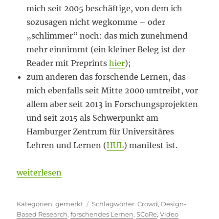
mich seit 2005 beschäftige, von dem ich
sozusagen nicht wegkomme – oder
„schlimmer“ noch: das mich zunehmend
mehr einnimmt (ein kleiner Beleg ist der
Reader mit Preprints
hier
);
zum anderen das forschende Lernen, das
mich ebenfalls seit Mitte 2000 umtreibt, vor
allem aber seit 2013 in Forschungsprojekten
und seit 2015 als Schwerpunkt am
Hamburger Zentrum für Universitäres
Lehren und Lernen (
HUL
) manifest ist.
„Momente des Innehaltens“
weiterlesen
Kategorien
Schlagwörter
gemerkt
Crowd
,
Design-
Based Research
,
forschendes Lernen
,
SCoRe
,
Video