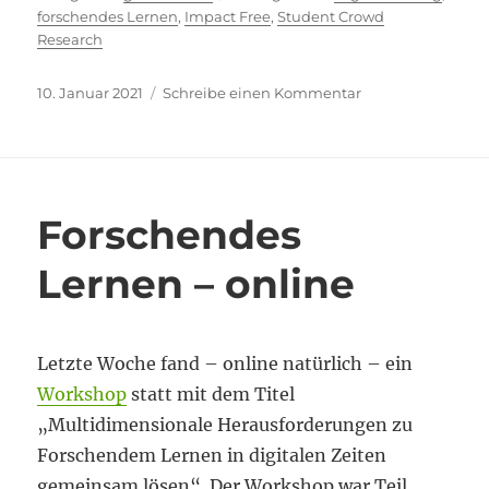
forschendes Lernen
,
Impact Free
,
Student Crowd
Research
Veröffentlicht
zu
10. Januar 2021
Schreibe einen Kommentar
am
Forschendes
Lernen
–
auch
in
Forschendes
einer
Pandemie
Lernen – online
(?)
Letzte Woche fand – online natürlich – ein
Workshop
statt mit dem Titel
„Multidimensionale Herausforderungen zu
Forschendem Lernen in digitalen Zeiten
gemeinsam lösen“. Der Workshop war Teil