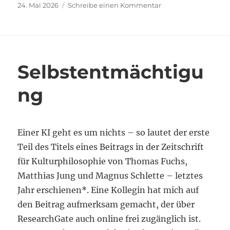
Veröffentlicht
zu
24. Mai 2026
Schreibe einen Kommentar
am
Wo
gibt
es
das
sonst?
Selbstentmächtigu
ng
Einer KI geht es um nichts – so lautet der erste
Teil des Titels eines Beitrags in der Zeitschrift
für Kulturphilosophie von Thomas Fuchs,
Matthias Jung und Magnus Schlette – letztes
Jahr erschienen*. Eine Kollegin hat mich auf
den Beitrag aufmerksam gemacht, der über
ResearchGate auch online frei zugänglich ist.