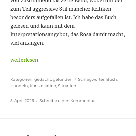
von zustimmend bis zerreißend, wobei mir der
zum Teil aggressive Stil mancher Kritiken
besonders aufgefallen ist. Ich habe das Buch
gelesen und kann mit dem
Interpretationsangebot, das Rosa damit macht,
viel anfangen.
„Augenmaß, Fingerspitzengefühl, Urteilskraft“
weiterlesen
Kategorien
Schlagwörter
gedacht
,
gefunden
Buch
,
Handeln
,
Konstellation
,
Situation
Veröffentlicht
zu
5. April 2026
Schreibe einen Kommentar
am
Augenmaß,
Fingerspitzengefühl
Urteilskraft