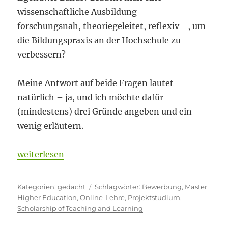
wissenschaftliche Ausbildung –
forschungsnah, theoriegeleitet, reflexiv –, um
die Bildungspraxis an der Hochschule zu
verbessern?
Meine Antwort auf beide Fragen lautet –
natürlich – ja, und ich möchte dafür
(mindestens) drei Gründe angeben und ein
wenig erläutern.
„Wo gibt es das sonst?“
weiterlesen
Kategorien
Schlagwörter
gedacht
Bewerbung
,
Master
Higher Education
,
Online-Lehre
,
Projektstudium
,
Scholarship of Teaching and Learning