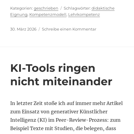
Kategorien
Schlagwörter
geschrieben
didaktische
Eignung
,
Kompetenzmodell
,
Lehrkompetenz
Veröffentlicht
zu
30. März 2026
Schreibe einen Kommentar
am
Universitäre
Lehrkompetenz
KI-Tools ringen
nicht miteinander
In letzter Zeit stoße ich auf immer mehr Artikel
zum Einsatz von generativer Künstlicher
Intelligenz (KI) im Peer-Review-Prozess: zum
Beispiel Texte mit Studien, die belegen, dass