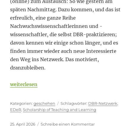
(online) zum Austausch: So wie gestern am
späten Nachmittag. Dazu kommen, und das ist
erfreulich, eine ganze Reihe
Nachwuchswissenschaftlerinnen und -
wissenschaftler, die selbst DBR-praktizieren;
davon kennen wir einige schon länger, und es
finden immer wieder auch neue Interessierte
den Weg ins Netzwerk. Das motiviert,
dranzubleiben.
„Kein Exoten-Status mehr“
weiterlesen
Kategorien
Schlagwörter
geschehen
DBR-Netzwerk
,
EDeR
,
Scholarship of Teaching and Learning
Veröffentlicht
zu
25. April 2026
Schreibe einen Kommentar
am
Kein