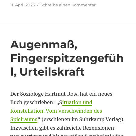
Veröffentlicht
zu
11. April 2026
Schreibe einen Kommentar
am
SoTL
und
KI
–
eine
Augenmaß,
neue
„Partnerschaft“?
Fingerspitzengefüh
l, Urteilskraft
Der Soziologe Hartmut Rosa hat ein neues
Buch geschrieben: „S
ituation und
Konstellation. Vom Verschwinden des
Spielraums
“ (erschienen im Suhrkamp Verlag).
Inzwischen gibt es zahlreiche Rezensionen: