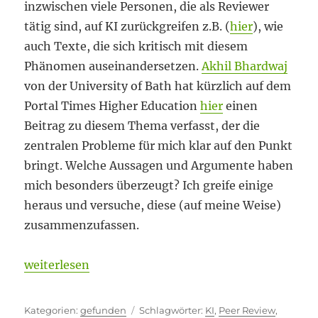
inzwischen viele Personen, die als Reviewer
tätig sind, auf KI zurückgreifen z.B. (
hier
), wie
auch Texte, die sich kritisch mit diesem
Phänomen auseinandersetzen.
Akhil Bhardwaj
von der University of Bath hat kürzlich auf dem
Portal Times Higher Education
hier
einen
Beitrag zu diesem Thema verfasst, der die
zentralen Probleme für mich klar auf den Punkt
bringt. Welche Aussagen und Argumente haben
mich besonders überzeugt? Ich greife einige
heraus und versuche, diese (auf meine Weise)
zusammenzufassen.
„KI-Tools ringen nicht miteinander“
weiterlesen
Kategorien
Schlagwörter
gefunden
KI
,
Peer Review
,