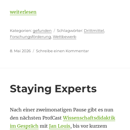
„Forschungsförderung: Mehr entzogen als zugefüh
weiterlesen
Kategorien
Schlagwörter
gefunden
Drittmittel
,
Forschungsförderung
,
Wettbewerb
Veröffentlicht
zu
8. Mai 2026
Schreibe einen Kommentar
am
Forschungsförderung
Mehr
entzogen
als
zugeführt?
Staying Experts
Nach einer zweimonatigen Pause gibt es nun
den nächsten ProfCast
Wissenschaftsdidaktik
im Gespräch
mit
Jan Louis
, bis vor kurzem