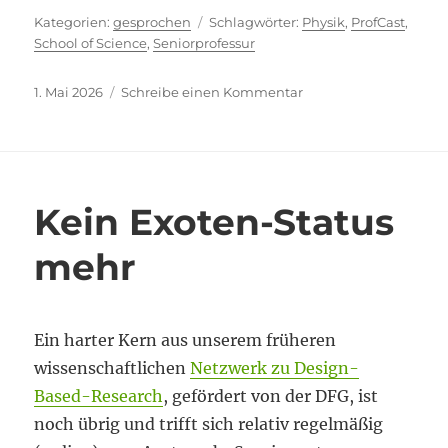
Kategorien
Schlagwörter
gesprochen
Physik
,
ProfCast
,
School of Science
,
Seniorprofessur
Veröffentlicht
zu
1. Mai 2026
Schreibe einen Kommentar
am
Staying
Experts
Kein Exoten-Status
mehr
Ein harter Kern aus unserem früheren
wissenschaftlichen
Netzwerk zu Design-
Based-Research
, gefördert von der DFG, ist
noch übrig und trifft sich relativ regelmäßig