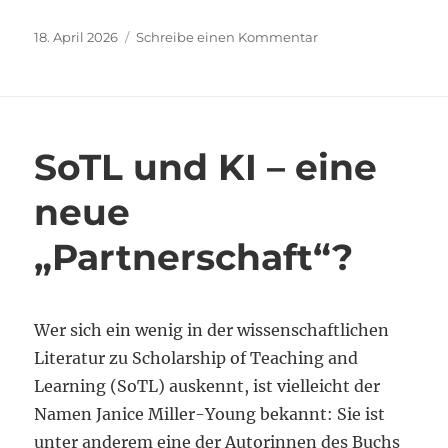
Veröffentlicht
zu
18. April 2026
Schreibe einen Kommentar
am
Oft
beschworen,
wenig
gelebt
SoTL und KI – eine
neue
„Partnerschaft“?
Wer sich ein wenig in der wissenschaftlichen
Literatur zu Scholarship of Teaching and
Learning (SoTL) auskennt, ist vielleicht der
Namen Janice Miller-Young bekannt: Sie ist
unter anderem eine der Autorinnen des Buchs