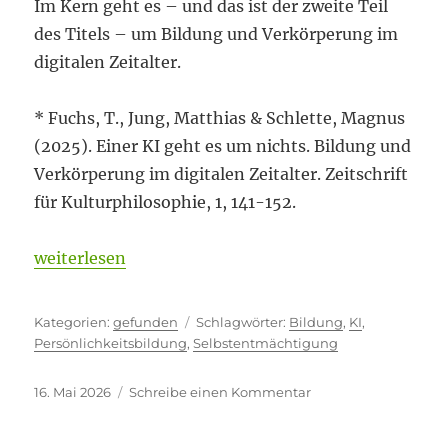
Im Kern geht es – und das ist der zweite Teil
des Titels – um Bildung und Verkörperung im
digitalen Zeitalter.
* Fuchs, T., Jung, Matthias & Schlette, Magnus
(2025). Einer KI geht es um nichts. Bildung und
Verkörperung im digitalen Zeitalter. Zeitschrift
für Kulturphilosophie, 1, 141-152.
„Selbstentmächtigung“
weiterlesen
Kategorien
Schlagwörter
gefunden
Bildung
,
KI
,
Persönlichkeitsbildung
,
Selbstentmächtigung
Veröffentlicht
zu
16. Mai 2026
Schreibe einen Kommentar
am
Selbstentmächtigun