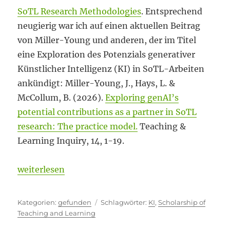
SoTL Research Methodologies
. Entsprechend
neugierig war ich auf einen aktuellen Beitrag
von Miller-Young und anderen, der im Titel
eine Exploration des Potenzials generativer
Künstlicher Intelligenz (KI) in SoTL-Arbeiten
ankündigt: Miller-Young, J., Hays, L. &
McCollum, B. (2026).
Exploring genAI’s
potential contributions as a partner in SoTL
research: The practice model.
Teaching &
Learning Inquiry, 14, 1-19.
„SoTL und KI – eine neue „Partnerschaft“?“
weiterlesen
Kategorien
Schlagwörter
gefunden
KI
,
Scholarship of
Teaching and Learning