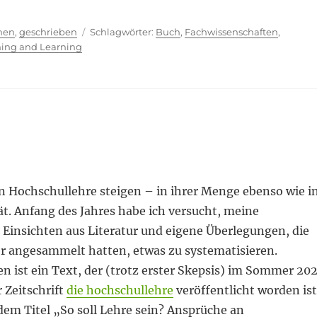
ien
Schlagwörter
hen
,
geschrieben
Buch
,
Fachwissenschaften
,
hing and Learning
n Hochschullehre steigen – in ihrer Menge ebenso wie i
t. Anfang des Jahres habe ich versucht, meine
Einsichten aus Literatur und eigene Überlegungen, die
er angesammelt hatten, etwas zu systematisieren.
ist ein Text, der (trotz erster Skepsis) im Sommer 20
 Zeitschrift
die hochschullehre
veröffentlicht worden ist
dem Titel „So soll Lehre sein? Ansprüche an