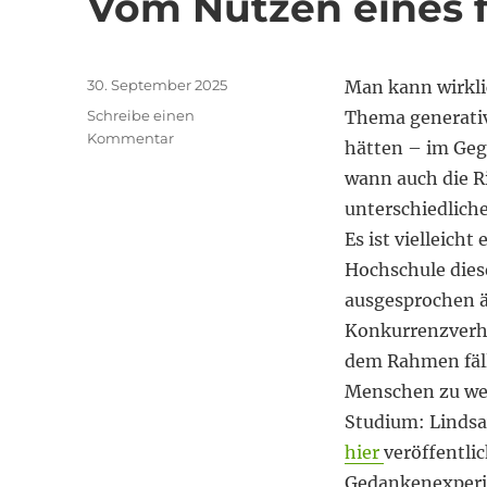
Vom Nutzen eines f
Veröffentlicht
30. September 2025
Man kann wirkli
am
Schreibe einen
Thema generativ
zu
Kommentar
hätten – im Geg
Vom
wann auch die R
Nutzen
eines
unterschiedlich
fiktiven
Es ist vielleicht
Briefs
Hochschule diese
ausgesprochen ä
Konkurrenzverhä
dem Rahmen fällt
Menschen zu wend
Studium: Lindsay
hier
veröffentlic
Gedankenexperi