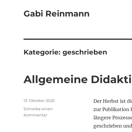
Gabi Reinmann
Kategorie:
geschrieben
Allgemeine Didakti
Veröffentlicht
13. Oktober 2025
Der Herbst ist d
am
Schreibe einen
zur Publikation
zu
Kommentar
längere Prozess
Allgemeine
geschrieben und 
Didaktik