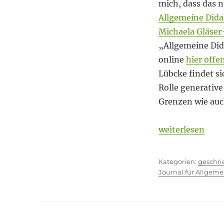
und
mich, dass das 
KI
Allgemeine Dida
Michaela Gläser
„Allgemeine Dida
online
hier offe
Lübcke findet si
Rolle generativ
Grenzen wie auch
„Allgemeine Did
weiterlesen
Kategor
geschr
Journal für Allgeme