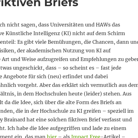
iktiven Briefs
ch nicht sagen, dass Universitäten und HAWs das
e Künstliche Intelligenz (KI) nicht auf dem Schirm
enteil: Es gibt viele Bemühungen, die Chancen, dann un
isiken, der akademischen Nutzung von KI auf
e Art und Weise aufzugreifen und Empfehlungen zu gebe
 etwas ungeschickt, dass – so scheint es – fast jede
 Angebote für sich (neu) erfindet und dabei
hnlich vorgeht. Aber das erklärt sich vermutlich aus de
ltnis, in dem Hochschulen heute (leider) stehen. Aus
 da die Idee, sich über die alte Form des Briefs an
en, die in der Hochschule zu KI greifen – speziell im
 Brainard hat eine solchen fiktiven Brief verfasst und
ht. Ich habe die Idee aufgegriffen und lade zu einem
ment ein, das man
hier
– als
Impact Free
-Artikel –