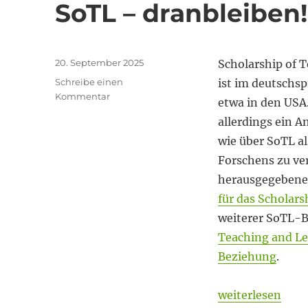
SoTL – dranbleiben!
Veröffentlicht
20. September 2025
Scholarship of T
am
Schreibe einen
ist im deutschsp
zu
Kommentar
etwa in den USA.
SoTL
allerdings ein 
–
dranbleiben!
wie über SoTL al
Forschens zu ver
herausgegebene
für das Scholars
weiterer SoTL-Ba
Teaching and Le
Beziehung
.
„SoTL – dranble
weiterlesen