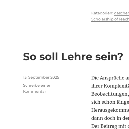
Kategor
gesche
Scholarship of Teac
So soll Lehre sein?
Veröffentlicht
13. September 2025
Die Ansprüche a
am
Schreibe einen
ihrer Komplexitä
zu
Kommentar
Beobachtungen, 
So
sich schon läng
soll
Lehre
Herausgekommen 
sein?
dann doch in der
Der Beitrag mit 