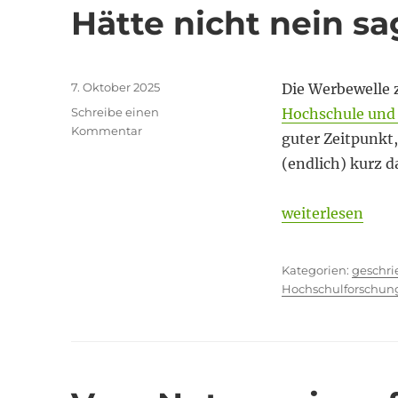
Hätte nicht nein s
Veröffentlicht
7. Oktober 2025
Die Werbewelle
am
Schreibe einen
Hochschule und
zu
Kommentar
guter Zeitpunkt,
Hätte
(endlich) kurz d
nicht
nein
sagen
„Hätte nicht ne
weiterlesen
können
Kategor
geschr
Hochschulforschun