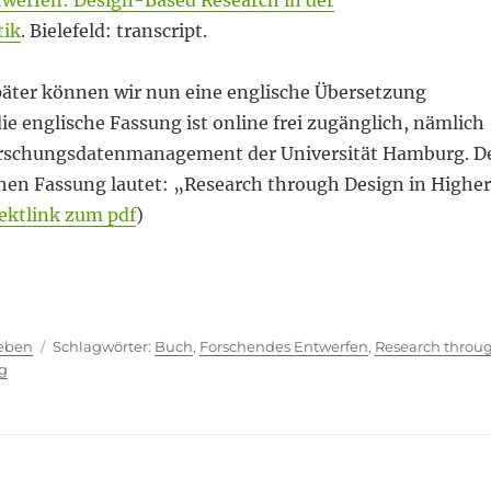
werfen: Design-Based Research in der
tik
. Bielefeld: transcript.
später können wir nun eine englische Übersetzung
ie englische Fassung ist online frei zugänglich, nämlich
orschungsdatenmanagement der Universität Hamburg. D
chen Fassung lautet: „Research through Design in Higher
ektlink zum pdf
)
twerfen – jetzt auch in englischer Sprache“
ien
Schlagwörter
ieben
Buch
,
Forschendes Entwerfen
,
Research throu
g