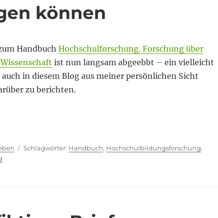
agen können
 zum Handbuch
Hochschulforschung. Forschung über
 Wissenschaft
ist nun langsam abgeebbt – ein vielleicht
 auch in diesem Blog aus meiner persönlichen Sicht
arüber zu berichten.
in sagen können“
ien
Schlagwörter
ieben
Handbuch
,
Hochschulbildungsforschung
,
g