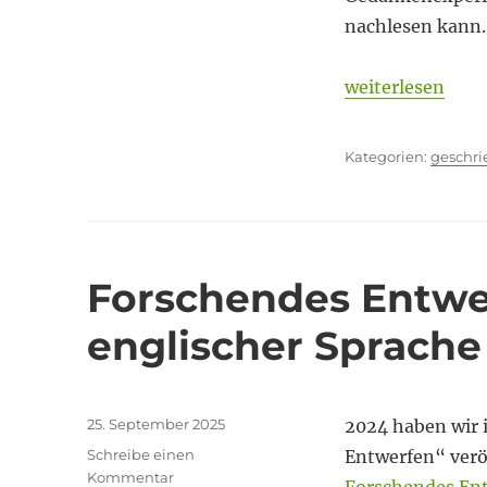
nachlesen kann.
„Vom Nutzen ein
weiterlesen
Kategor
geschr
Forschendes Entwer
englischer Sprache
Veröffentlicht
25. September 2025
2024 haben wir 
am
Schreibe einen
Entwerfen“ veröf
zu
Kommentar