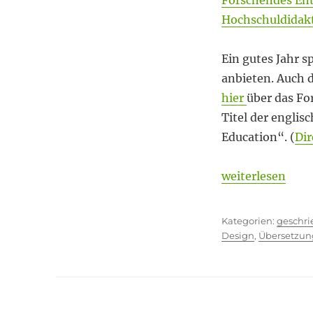
Forschendes Ent
Forschendes
Hochschuldidak
Entwerfen
–
jetzt
Ein gutes Jahr 
auch
anbieten. Auch d
in
englischer
hier
über das F
Sprache
Titel der englis
Education“. (
Dir
„Forschendes En
weiterlesen
Kategor
geschr
Design
,
Übersetzun