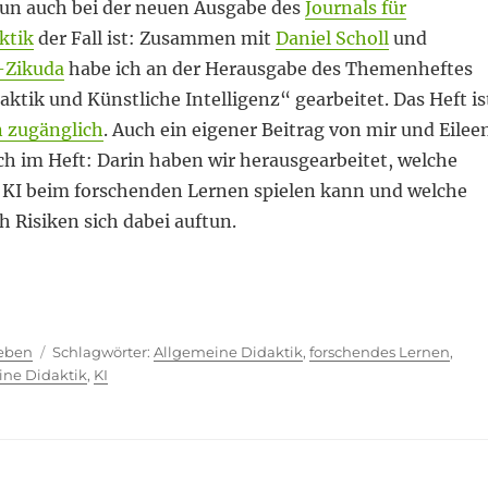
nun auch bei der neuen Ausgabe des
Journals für
ktik
der Fall ist: Zusammen mit
Daniel Scholl
und
-Zikuda
habe ich an der Herausgabe des Themenheftes
ktik und Künstliche Intelligenz“ gearbeitet. Das Heft is
n zugänglich
. Auch ein eigener Beitrag von mir und Eilee
ch im Heft: Darin haben wir herausgearbeitet, welche
e KI beim forschenden Lernen spielen kann und welche
 Risiken sich dabei auftun.
aktik und KI“
ien
Schlagwörter
ieben
Allgemeine Didaktik
,
forschendes Lernen
,
ine Didaktik
,
KI