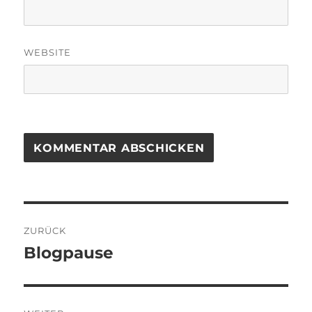
WEBSITE
Beitragsnavigation
ZURÜCK
Blogpause
Vorheriger
Beitrag: