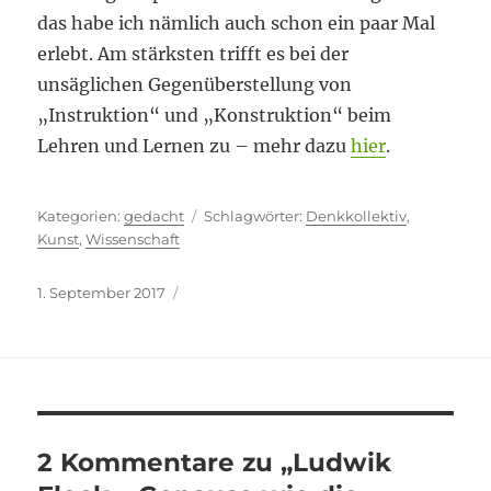
das habe ich nämlich auch schon ein paar Mal
erlebt. Am stärksten trifft es bei der
unsäglichen Gegenüberstellung von
„Instruktion“ und „Konstruktion“ beim
Lehren und Lernen zu – mehr dazu
hier
.
Kategorien
Schlagwörter
gedacht
Denkkollektiv
,
Kunst
,
Wissenschaft
Veröffentlicht
1. September 2017
am
2 Kommentare zu „Ludwik