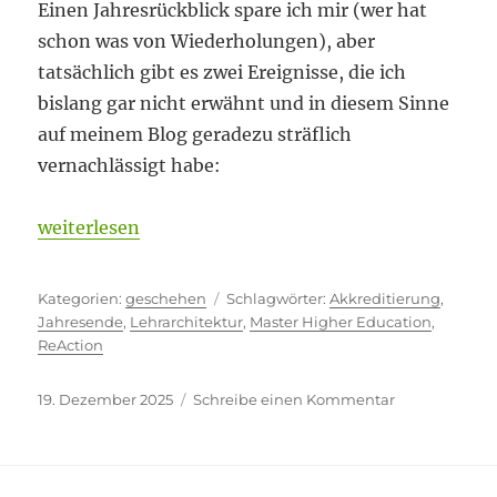
Einen Jahresrückblick spare ich mir (wer hat
schon was von Wiederholungen), aber
tatsächlich gibt es zwei Ereignisse, die ich
bislang gar nicht erwähnt und in diesem Sinne
auf meinem Blog geradezu sträflich
vernachlässigt habe:
„Zwei vernachlässigte Ereignisse zum Jahresende“
weiterlesen
Kategorien
Schlagwörter
geschehen
Akkreditierung
,
Jahresende
,
Lehrarchitektur
,
Master Higher Education
,
ReAction
Veröffentlicht
zu
19. Dezember 2025
Schreibe einen Kommentar
am
Zwei
vernachlässig
Ereignisse
zum