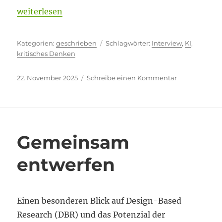
„Aufgegangen“
weiterlesen
Kategorien
Schlagwörter
geschrieben
Interview
,
KI
,
kritisches Denken
Veröffentlicht
zu
22. November 2025
Schreibe einen Kommentar
am
Aufgegangen
Gemeinsam
entwerfen
Einen besonderen Blick auf Design-Based
Research (DBR) und das Potenzial der