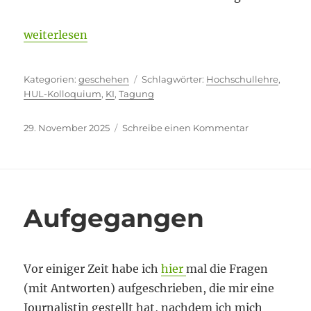
„Normalität durch Wiederholung“
weiterlesen
Kategorien
Schlagwörter
geschehen
Hochschullehre
,
HUL-Kolloquium
,
KI
,
Tagung
Veröffentlicht
zu
29. November 2025
Schreibe einen Kommentar
am
Normalität
durch
Wiederholun
Aufgegangen
Vor einiger Zeit habe ich
hier
mal die Fragen
(mit Antworten) aufgeschrieben, die mir eine
Journalistin gestellt hat, nachdem ich mich