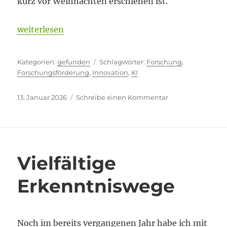
kurz vor Weihnachten erschienen ist.
„Déjà-vu: Innovation ohne Forschung?“
weiterlesen
Kategorien
Schlagwörter
gefunden
Forschung
,
Forschungsförderung
,
Innovation
,
KI
Veröffentlicht
zu
13. Januar 2026
Schreibe einen Kommentar
am
Déjà-
vu:
Innovation
ohne
Forschung?
Vielfältige
Erkenntniswege
Noch im bereits vergangenen Jahr habe ich mit