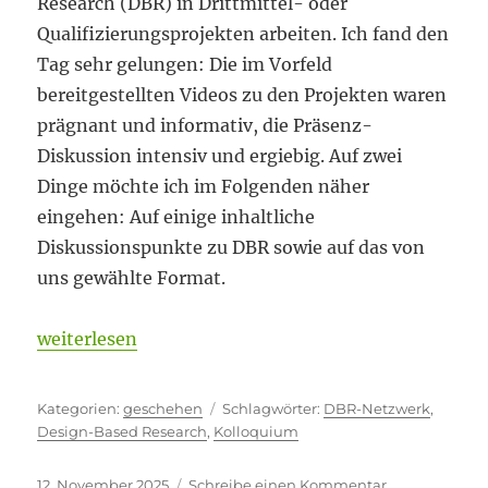
Research (DBR) in Drittmittel- oder
Qualifizierungsprojekten arbeiten. Ich fand den
Tag sehr gelungen: Die im Vorfeld
bereitgestellten Videos zu den Projekten waren
prägnant und informativ, die Präsenz-
Diskussion intensiv und ergiebig. Auf zwei
Dinge möchte ich im Folgenden näher
eingehen: Auf einige inhaltliche
Diskussionspunkte zu DBR sowie auf das von
uns gewählte Format.
„Mit einfachen Mitteln“
weiterlesen
Kategorien
Schlagwörter
geschehen
DBR-Netzwerk
,
Design-Based Research
,
Kolloquium
Veröffentlicht
zu
12. November 2025
Schreibe einen Kommentar