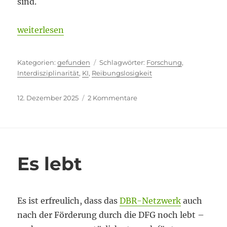
sind.
„Das Monster zügeln“
weiterlesen
Kategorien
Schlagwörter
gefunden
Forschung
,
Interdisziplinarität
,
KI
,
Reibungslosigkeit
Veröffentlicht
zu
12. Dezember 2025
2 Kommentare
am
Das
Monster
zügeln
Es lebt
Es ist erfreulich, dass das
DBR-Netzwerk
auch
nach der Förderung durch die DFG noch lebt –