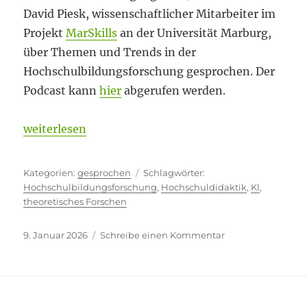
David Piesk, wissenschaftlicher Mitarbeiter im
Projekt
MarSkills
an der Universität Marburg,
über Themen und Trends in der
Hochschulbildungsforschung gesprochen. Der
Podcast kann
hier
abgerufen werden.
„Vielfältige Erkenntniswege“
weiterlesen
Kategorien
Schlagwörter
gesprochen
Hochschulbildungsforschung
,
Hochschuldidaktik
,
KI
,
theoretisches Forschen
Veröffentlicht
zu
9. Januar 2026
Schreibe einen Kommentar
am
Vielfältige
Erkenntniswege