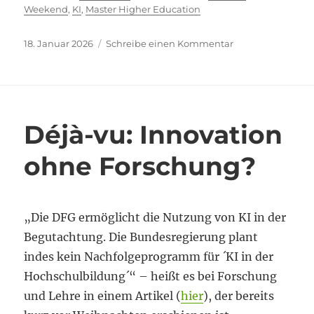
Weekend
,
KI
,
Master Higher Education
Veröffentlicht
zu
18. Januar 2026
Schreibe einen Kommentar
am
Alumni-
Weekend
zum
Thema
KI
Déjà-vu: Innovation
in
der
ohne Forschung?
Lehre
„Die DFG ermöglicht die Nutzung von KI in der
Begutachtung. Die Bundesregierung plant
indes kein Nachfolgeprogramm für ´KI in der
Hochschulbildung´“ – heißt es bei Forschung
und Lehre in einem Artikel (
hier
), der bereits