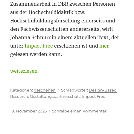
Zusammenarbeit in DBR zwischen Personen
aus der Hochschuldidaktik bzw.
Hochschulbildungsforschung einerseits und
den Fachwissenschaften andererseits, wirft
Johanna Schnurr in einem aktuellen Text, der
unter
Impact Free
erschienen ist und
hier
gelesen werden kann.
„Gemeinsam entwerfen“
weiterlesen
Kategorien
Schlagwörter
geschehen
Design-Based
Research
,
Gestaltungspartnerschaft
,
Impact Free
Veröffentlicht
zu
19. November 2025
Schreibe einen Kommentar
am
Gemeinsam
entwerfen