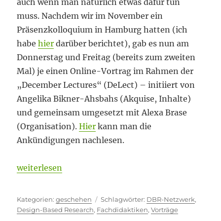
auch wenn man natürlich etwas dafür tun
muss. Nachdem wir im November ein
Präsenzkolloquium in Hamburg hatten (ich
habe
hier
darüber berichtet), gab es nun am
Donnerstag und Freitag (bereits zum zweiten
Mal) je einen Online-Vortrag im Rahmen der
„December Lectures“ (DeLect) – initiiert von
Angelika Bikner-Ahsbahs (Akquise, Inhalte)
und gemeinsam umgesetzt mit Alexa Brase
(Organisation).
Hier
kann man die
Ankündigungen nachlesen.
„Es lebt“
weiterlesen
Kategorien
Schlagwörter
geschehen
DBR-Netzwerk
,
Design-Based Research
,
Fachdidaktiken
,
Vorträge