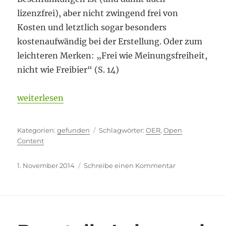
lizenzfrei), aber nicht zwingend frei von
Kosten und letztlich sogar besonders
kostenaufwändig bei der Erstellung. Oder zum
leichteren Merken: „Frei wie Meinungsfreiheit,
nicht wie Freibier“ (S. 14)
„Nicht wie Freibier“
weiterlesen
Kategorien
Schlagwörter
gefunden
OER
,
Open
Content
Veröffentlicht
zu
1. November 2014
Schreibe einen Kommentar
am
Nicht
wie
Freibier