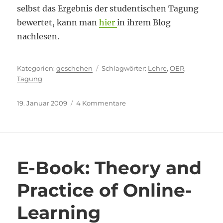
selbst das Ergebnis der studentischen Tagung
bewertet, kann man
hier
in ihrem Blog
nachlesen.
Kategorien
Schlagwörter
geschehen
Lehre
,
OER
,
Tagung
Veröffentlicht
zu
19. Januar 2009
4 Kommentare
am
Studierende
tagen
E-Book: Theory and
Practice of Online-
Learning