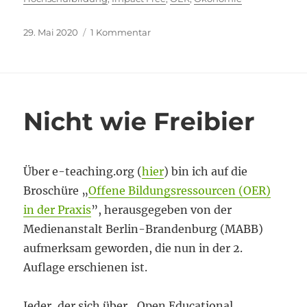
Veröffentlicht
zu
29. Mai 2020
1 Kommentar
am
OER
–
ökonomisch
betrachtet
Nicht wie Freibier
Über e-teaching.org (
hier
) bin ich auf die
Broschüre „
Offene Bildungsressourcen (OER)
in der Praxis
”, herausgegeben von der
Medienanstalt Berlin-Brandenburg (MABB)
aufmerksam geworden, die nun in der 2.
Auflage erschienen ist.
Jeder, der sich über „Open Educational