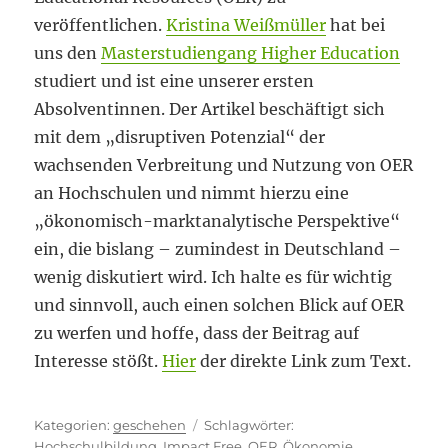
veröffentlichen.
Kristina Weißmüller
hat bei
uns den
Masterstudiengang Higher Education
studiert und ist eine unserer ersten
Absolventinnen. Der Artikel beschäftigt sich
mit dem „disruptiven Potenzial“ der
wachsenden Verbreitung und Nutzung von OER
an Hochschulen und nimmt hierzu eine
„ökonomisch-marktanalytische Perspektive“
ein, die bislang – zumindest in Deutschland –
wenig diskutiert wird. Ich halte es für wichtig
und sinnvoll, auch einen solchen Blick auf OER
zu werfen und hoffe, dass der Beitrag auf
Interesse stößt.
Hier
der direkte Link zum Text.
Kategorien
Schlagwörter
geschehen
Hochschulbildung
,
Impact Free
,
OER
,
Ökonomie