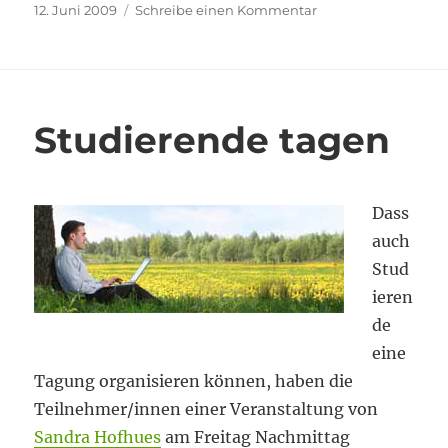
Veröffentlicht
zu
12. Juni 2009
Schreibe einen Kommentar
am
Offene
Bildungsinitiativen:
Eine
langfristige
Angelegenheit
Studierende tagen
Dass
auch
Stud
ieren
de
eine
Tagung organisieren können, haben die
Teilnehmer/innen einer Veranstaltung von
Sandra Hofhues
am Freitag Nachmittag