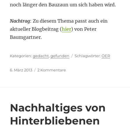
noch länger den Bauzaun um sich haben wird.
Nachtrag
: Zu diesem Thema passt auch ein
aktueller Blogbeitrag (
hier
) von Peter
Baumgartner.
Kategorien
Schlagwörter
gedacht
,
gefunden
OER
Veröffentlicht
zu
6. März 2013
2 Kommentare
am
Baustelle
Lehr-
und
Publikationskultur
Nachhaltiges von
Hinterbliebenen