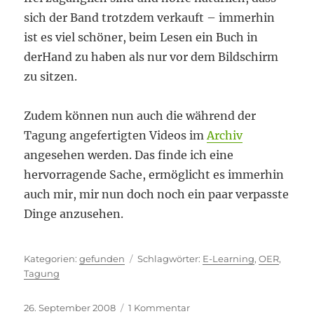
sich der Band trotzdem verkauft – immerhin
ist es viel schöner, beim Lesen ein Buch in
derHand zu haben als nur vor dem Bildschirm
zu sitzen.
Zudem können nun auch die während der
Tagung angefertigten Videos im
Archiv
angesehen werden. Das finde ich eine
hervorragende Sache, ermöglicht es immerhin
auch mir, mir nun doch noch ein paar verpasste
Dinge anzusehen.
Kategorien
Schlagwörter
gefunden
E-Learning
,
OER
,
Tagung
Veröffentlicht
zu
26. September 2008
1 Kommentar