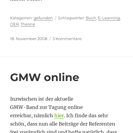
Kategorien
Schlagwörter
gefunden
Buch
,
E-Learning
,
OER
,
Theorie
Veröffentlicht
zu
18. November 2008
3 Kommentare
am
E-
Book:
Theory
and
Practice
GMW online
of
Online-
Learning
Inzwischen ist der aktuelle
GMW-Band zur Tagung online
erreicbar, nämlich
hier
. Ich finde das sehr
schön, dass nun alle Beiträge der Referenten
frei zugänglich sind und hoffe natürlich, dass