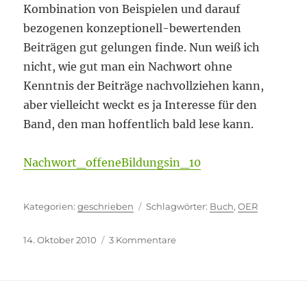
Kombination von Beispielen und darauf
bezogenen konzeptionell-bewertenden
Beiträgen gut gelungen finde. Nun weiß ich
nicht, wie gut man ein Nachwort ohne
Kenntnis der Beiträge nachvollziehen kann,
aber vielleicht weckt es ja Interesse für den
Band, den man hoffentlich bald lese kann.
Nachwort_offeneBildungsin_10
Kategorien
Schlagwörter
geschrieben
Buch
,
OER
Veröffentlicht
zu
14. Oktober 2010
3 Kommentare
am
Nachhaltiges
von
Hinterbliebenen