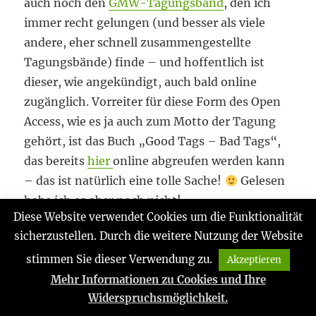
auch noch den
GMW-Tagungsband
, den ich
immer recht gelungen (und besser als viele
andere, eher schnell zusammengestellte
Tagungsbände) finde – und hoffentlich ist
dieser, wie angekündigt, auch bald online
zugänglich. Vorreiter für diese Form des Open
Access, wie es ja auch zum Motto der Tagung
gehört, ist das Buch „Good Tags – Bad Tags“,
das bereits
hier
online abgreufen werden kann
– das ist natürlich eine tolle Sache!
Gelesen
habe ich es aber noch nicht!
Diese Website verwendet Cookies um die Funktionalität
sicherzustellen. Durch die weitere Nutzung der Website
Kategorien
Schlagwörter
gedacht
E-Learning
,
stimmen Sie dieser Verwendung zu.
Akzeptieren
Hochschullehre
,
OER
,
Tagung
,
Wissenschaft
Mehr Informationen zu Cookies und Ihre
Veröffentlicht
zu
20. September 2008
1 Kommentar
Widerspruchsmöglichkeit.
am
GMW