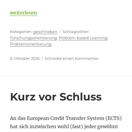
„Kommentarlos rausgeworfen“
weiterlesen
Kategorien
Schlagwörter
geschrieben
Forschungsorientierung
,
Problem-based Learning
,
Problemorientierung
Veröffentlicht
zu
6. Oktober 2016
Schreibe einen Kommentar
am
Kommentarlos
rausgeworfen
Kurz vor Schluss
An das European Credit Transfer System (ECTS)
hat sich inzwischen wohl (fast) jeder gewöhnt