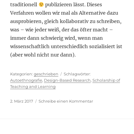
traditionell
publizieren lässt. Dieses
Verfahren wollen wir mal als Alternative dazu
ausprobieren, gleich kollaborativ zu schreiben,
was – wie jeder weiß, der das öfter macht –
immer dann schwierig wird, wenn man
wissenschaftlich unterschiedlich sozialisiert ist
(aber wohl nicht nur dann).
Kategorien
Schlagwörter
geschrieben
Autoethnografie
,
Design-Based Research
,
Scholarship of
Teaching and Learning
Veröffentlicht
zu
2. März 2017
Schreibe einen Kommentar
am
Sieben
Mal
frei
von
Impact