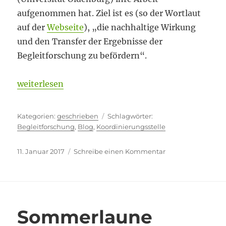
aufgenommen hat. Ziel ist es (so der Wortlaut
auf der
Webseite
), „die nachhaltige Wirkung
und den Transfer der Ergebnisse der
Begleitforschung zu befördern“.
„Schreiben, was man sagen will“
weiterlesen
Kategorien
Schlagwörter
geschrieben
Begleitforschung
,
Blog
,
Koordinierungsstelle
Veröffentlicht
zu
11. Januar 2017
Schreibe einen Kommentar
am
Schreiben,
was
man
sagen
will
Sommerlaune